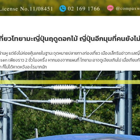
ที่ยวโทยามะญี่ปุ่นฤดูดอกไม้ ญี่ปุ่นอีกมุมที่คนยังไม่ร
่านหู แต่ยังไม่ค่อยคุ้นเคยในฐานะจุดหมายปลายทางท่องเที่ยว เมืองเล็กริมอ่าวทะเลญี่ป
n เพียงราว 2 ชั่วโมงครึ่ง หากมองจากแผนที่ โทยามะอาจดูเงียบเกินไป เมื่อเทียบ
า ก็ไม่ได้คาดหวังอะไรมากนัก