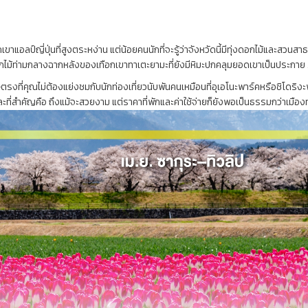
แอลป์ญี่ปุ่นที่สูงตระหง่าน แต่น้อยคนนักที่จะรู้ว่าจังหวัดนี้มีทุ่งดอกไม้และสวนสาธาร
่งดอกไม้ท่ามกลางฉากหลังของเทือกเขาทาเตะยามะที่ยังมีหิมะปกคลุมยอดเขาเป็นประกาย 
ศษตรงที่คุณไม่ต้องแย่งชมกับนักท่องเที่ยวนับพันคนเหมือนที่อุเอโนะพาร์คหรือชิโดริง
และที่สำคัญคือ ถึงแม้จะสวยงาม แต่ราคาที่พักและค่าใช้จ่ายก็ยังพอเป็นธรรมกว่าเมือง