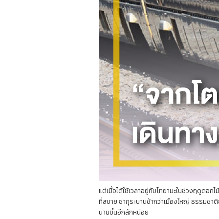
แต่เมื่อได้ใช้เวลาอยู่กับโทยามะในช่วงฤดูดอกไม
ที่สบาย ซากุระบานช้ากว่าเมืองใหญ่ ธรรมชาติยั
นานขึ้นอีกสักหน่อย