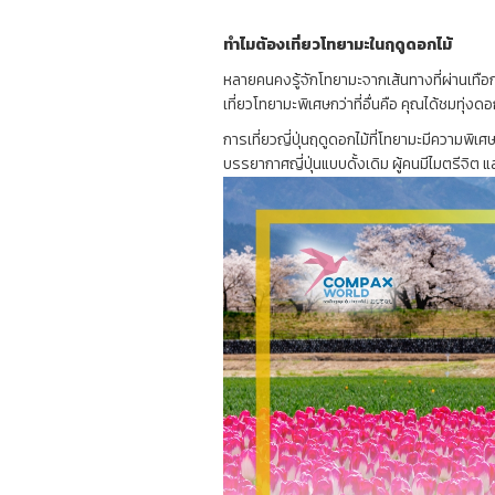
ทำไมต้องเที่ยวโทยามะในฤดูดอกไม้
หลายคนคงรู้จักโทยามะจากเส้นทางที่ผ่านเทือกเขา
เที่ยวโทยามะพิเศษกว่าที่อื่นคือ คุณได้ชมทุ
การเที่ยวญี่ปุ่นฤดูดอกไม้ที่โทยามะมีความพิเ
บรรยากาศญี่ปุ่นแบบดั้งเดิม ผู้คนมีไมตรีจิต 