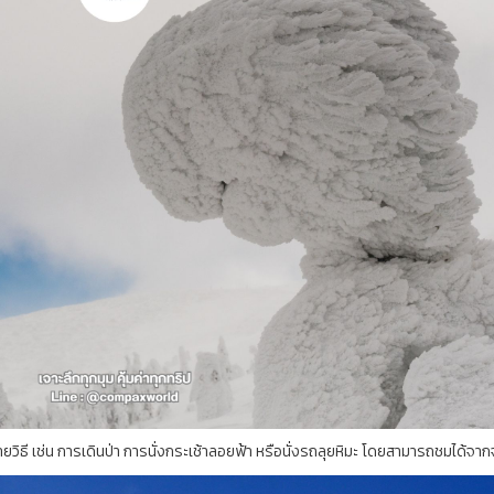
วิธี เช่น การเดินป่า การนั่งกระเช้าลอยฟ้า หรือนั่งรถลุยหิมะ โดยสามารถชมได้จาก