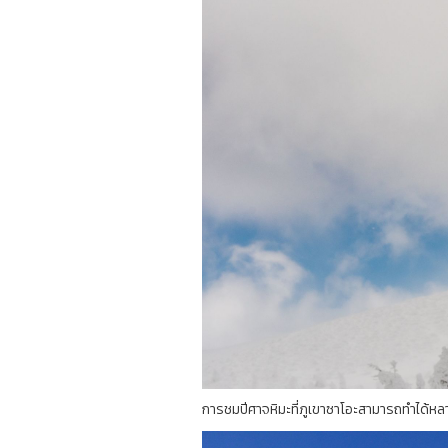
การชมปีศาจหิมะที่ภูเขาซาโอะสามารถทำได้หลาย