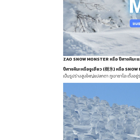
ZAO SNOW MONSTER หรือ ปีศาจหิมะแห
ปีศาจหิมะหรือจูเฮียว (樹氷) หรือ SN
เป็นรูปร่างสูงใหญ่แปลกตา ภูเขาซาโอะตั้งอยู่ร