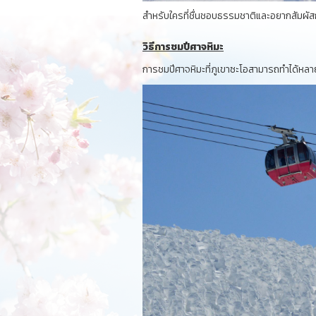
สำหรับใครที่ชื่นชอบธรรมชาติและอยากสัมผัสก
วิธีการชมปีศาจหิมะ
การชมปีศาจหิมะที่ภูเขาซะโอสามารถทำได้หลายว