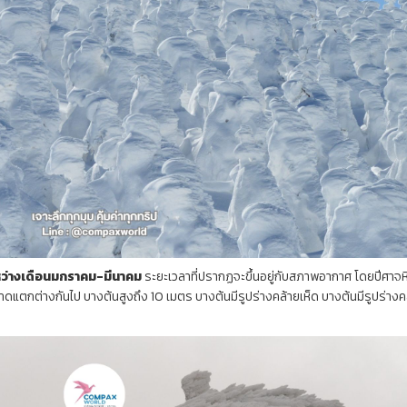
หว่างเดือนมกราคม-มีนาคม
ระยะเวลาที่ปรากฏจะขึ้นอยู่กับสภาพอากาศ โดยปีศาจหิ
าดแตกต่างกันไป บางต้นสูงถึง 10 เมตร บางต้นมีรูปร่างคล้ายเห็ด บางต้นมีรูปร่างค