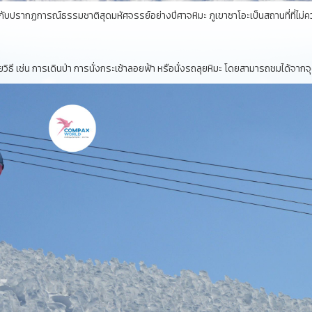
ับปรากฏการณ์ธรรมชาติสุดมหัศจรรย์อย่างปีศาจหิมะ ภูเขาซาโอะเป็นสถานที่ที่ไม่ค
ิธี เช่น การเดินป่า การนั่งกระเช้าลอยฟ้า หรือนั่งรถลุยหิมะ โดยสามารถชมได้จากจ