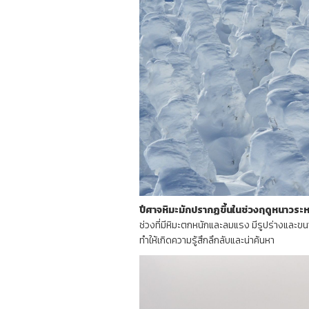
ปีศาจหิมะมักปรากฏขึ้นในช่วงฤดูหนาวระ
ช่วงที่มีหิมะตกหนักและลมแรง มีรูปร่างและขน
ทำให้เกิดความรู้สึกลึกลับและน่าค้นหา