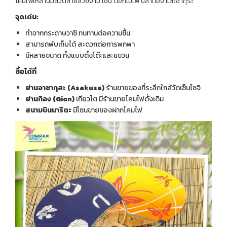
โคมไฟเหล่านี้มีลวดลายสวยงาม เช่น ดอกไม้ไฟ ปลาทอง และซากุระ
จุดเด่น:
ทำจากกระดาษวาชิ ทนทานต่อความชื้น
สามารถพับเก็บได้ สะดวกต่อการพกพา
มีหลายขนาด ทั้งแบบตั้งโต๊ะและแขวน
ซื้อได้ที่
ย่านอาซากุสะ (
Asakusa)
ร้านขายของที่ระลึกใกล้วัดเซ็นโซจิ
ย่านกิอง (
Gion)
เกียวโต มีร้านขายโคมไฟดั้งเดิม
สนามบินนาริตะ
มีโซนขายของฝากโคมไฟ