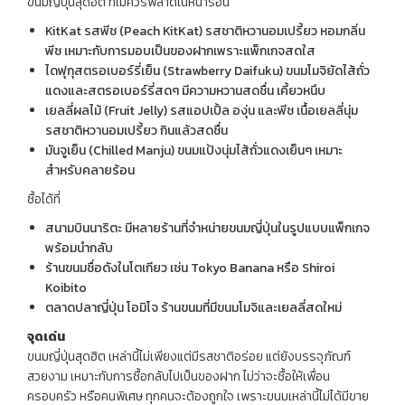
ขนมญี่ปุ่นสุดฮิต ที่ไม่ควรพลาดในหน้าร้อน
KitKat รสพีช (Peach KitKat) รสชาติหวานอมเปรี้ยว หอมกลิ่น
พีช เหมาะกับการมอบเป็นของฝากเพราะแพ็กเกจสดใส
ไดฟุกุสตรอเบอร์รี่เย็น (Strawberry Daifuku) ขนมโมจิยัดไส้ถั่ว
แดงและสตรอเบอร์รี่สดๆ มีความหวานสดชื่น เคี้ยวหนึบ
เยลลี่ผลไม้ (Fruit Jelly) รสแอปเปิ้ล องุ่น และพีช เนื้อเยลลี่นุ่ม
รสชาติหวานอมเปรี้ยว กินแล้วสดชื่น
มันจูเย็น (Chilled Manju) ขนมแป้งนุ่มไส้ถั่วแดงเย็นๆ เหมาะ
สำหรับคลายร้อน
ซื้อได้ที่
สนามบินนาริตะ มีหลายร้านที่จำหน่ายขนมญี่ปุ่นในรูปแบบแพ็กเกจ
พร้อมนำกลับ
ร้านขนมชื่อดังในโตเกียว เช่น Tokyo Banana หรือ Shiroi
Koibito
ตลาดปลาญี่ปุ่น โอมิโจ ร้านขนมที่มีขนมโมจิและเยลลี่สดใหม่
จุดเด่น
ขนมญี่ปุ่นสุดฮิต เหล่านี้ไม่เพียงแต่มีรสชาติอร่อย แต่ยังบรรจุภัณฑ์
สวยงาม เหมาะกับการซื้อกลับไปเป็นของฝาก ไม่ว่าจะซื้อให้เพื่อน
ครอบครัว หรือคนพิเศษ ทุกคนจะต้องถูกใจ เพราะขนมเหล่านี้ไม่ได้มีขาย