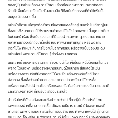
ของญี่ปุ่นอย่างแท้จริง การได้เดินเลือกซื้อของฝากตามตลาดท้องถิ่น
ร้านค้าพื้นเมือง หรือแม้แต่ในสนามบิน ก็ถือเป็นกิจกรรมที่ทำให้ทริปนั้น
สมบูรณ์แบบมากขึ้น
อย่างไรก็ตาม เมื่อพูดถึงคำถามที่หลายคนสงสัยอยู่เสมอว่า ไปเที่ยวญี่ปุ่น
ซื้ออะไรดี? บทความนี้ได้รวบรวมคำตอบให้แล้ว โดยเฉพาะเมื่อคุณมาเที่ยว
ในช่วงหน้าร้อน ซึ่งเป็นช่วงเวลาที่มีของฝากเฉพาะฤดูวางขายมากมาย
หลายคนอาจจะนึกถึงเครื่องใช้ เช่น ผ้าพันคอผ้าเทนุกุย หรือพัดลาย
ดอกไม้ไฟ ที่เหมาะกับการใช้งานในอากาศร้อน หรืออาจเป็นของประดับ
อย่างโคมไฟกระดาษที่ให้ความรู้สึกถึงงานเทศกาล
นอกจากนี้ ของฝากประเภทเครื่องรางนำโชคก็เป็นอีกหนึ่งไอเทมที่ไม่ควร
พลาด โดยเฉพาะเครื่องรางหน้าร้อนที่มีดีไซน์น่ารัก สีสันสดใส เช่น
เครื่องรางความรักที่มีลายดอกไม้ไฟ หรือเครื่องรางกันภัยที่มีลาย
ปลาทอง ซึ่งเชื่อว่าจะนำความสุขและความปลอดภัยมาให้ การซื้อ
เครื่องรางกลับไปฝากเพื่อนหรือครอบครัว ถือเป็นการแบ่งปันความโชคดี
และความหมายดีๆ ที่คนรับจะต้องประทับใจ
สำหรับใครที่ยังคงลังเลและตั้งคำถามว่า ไปเที่ยวญี่ปุ่นซื้ออะไรดี โดย
เฉพาะของฝากที่สามารถหาซื้อได้ในสนามบิน เราแนะนำให้มองหาของที่
สามารถพกพาง่ายและสะดวกในการขนย้าย เช่น ผ้าพันคอพับได้ ตุ๊กตาดา
รุมะขนาดเล็ก หรือแม้แต่พัดกระดาษที่มีดีไซน์เฉพาะท้องถิ่น ของฝากเหล่า