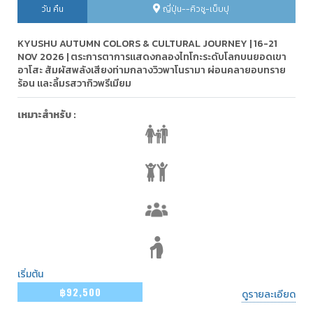
วัน คืน
ญี่ปุ่น--คิวชู-เบ็บปุ
KYUSHU AUTUMN COLORS & CULTURAL JOURNEY | 16-21
NOV 2026 | ตระการตาการแสดงกลองไทโกะระดับโลกบนยอดเขา
อาโสะ สัมผัสพลังเสียงท่ามกลางวิวพาโนรามา ผ่อนคลายอบทราย
ร้อน และลิ้มรสวากิวพรีเมียม
เหมาะสำหรับ :
เริ่มต้น
฿92,500
ดูรายละเอียด