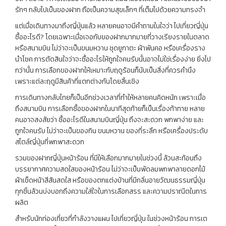
รักๆ กลับไปเป็นของฝาก ถือเป็นความสุขเล็กๆ ที่เต็มไปด้วยความทรงจำ
แต่เมื่อเดินทางมาถึงญี่ปุ่นแล้ว หลายคนอาจมีคำถามในใจว่า ไปเที่ยวญี่ปุ่น
ซื้ออะไรดี? โดยเฉพาะเมื่อเจอกับของฝากมากมายที่วางเรียงรายในตลาด
หรือสนามบิน ไม่ว่าจะเป็นขนมหวาน ชุดยูกาตะ ผ้าพันคอ หรือเครื่องราง
นำโชค การตัดสินใจว่าจะซื้ออะไรให้ถูกใจคนรับนั้นอาจไม่ใช่เรื่องง่าย ยิ่งไป
กว่านั้น การเลือกของฝากให้เหมาะกับฤดูร้อนก็นับเป็นสิ่งที่ควรคำนึง
เพราะแต่ละฤดูมีสินค้าที่แตกต่างกันโดยสิ้นเชิง
การเดินทางกลับไทยก็เป็นอีกช่วงเวลาที่ทำให้หลายคนคิดหนัก เพราะเมื่อ
ถึงสนามบิน การเลือกซื้อของฝากในนาทีสุดท้ายก็เป็นเรื่องท้าทาย หลาย
คนอาจสงสัยว่า ซื้ออะไรดีในสนามบินญี่ปุ่น ถึงจะสะดวก พกพาง่าย และ
ถูกใจคนรับ ไม่ว่าจะเป็นของกิน ขนมหวาน ของที่ระลึก หรือเครื่องประดับ
สไตล์ญี่ปุ่นที่พกพาสะดวก
รวมของฝากญี่ปุ่นหน้าร้อน ที่มีให้เลือกมากมายในช่วงนี้ ล้วนสะท้อนถึง
บรรยากาศความสดใสของหน้าร้อน ไม่ว่าจะเป็นพัดลมพกพาลายดอกไม้
ผ้าเช็ดหน้าสีสันสดใส หรือของตกแต่งบ้านที่มีกลิ่นอายวัฒนธรรมญี่ปุ่น
ทุกชิ้นล้วนบ่งบอกถึงความใส่ใจในการเลือกสรร และความปราณีตในการ
ผลิต
สำหรับนักท่องเที่ยวที่กำลังวางแผน ไปเที่ยวญี่ปุ่น ในช่วงหน้าร้อน การเต