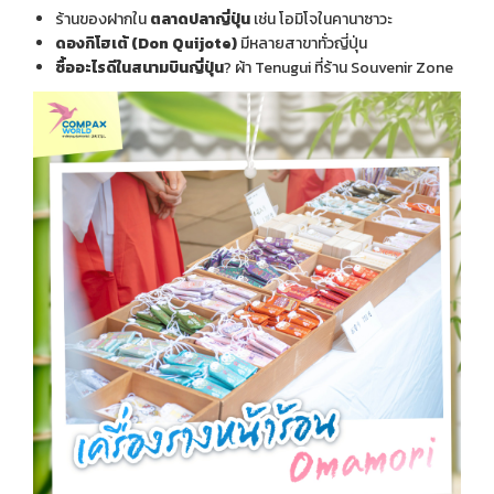
ร้านของฝากใน
ตลาดปลาญี่ปุ่น
เช่น โอมิโจในคานาซาวะ
ดองกิโฮเต้ (
Don Quijote)
มีหลายสาขาทั่วญี่ปุ่น
ซื้ออะไรดีในสนามบินญี่ปุ่น
? ผ้า Tenugui ที่ร้าน Souvenir Zone