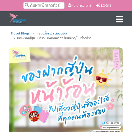
สมัครสมาชิก
LOGIN
Travel Blogs
คอมแพ็ค เวิลด์ชวนชิม
ของฝากญี่ปุ่น หน้าร้อน อัพเดตล่าสุด ไปเที่ยวญี่ปุ่นซื้ออะไรดี