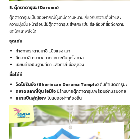
5.
ตุ๊กตาดารุมะ (
Daruma)
ตุ๊กตาดารุมะเป็นของฝากญี่ปุ่นที่มีความหมายเกี่ยวกับความตั้งใจและ
ความมุ่งมั่น หน้าร้อนนี้มีตุ๊กตาดารุมะสีพิเศษ เช่น สีเหลืองที่สื่อถึงความ
สดใสและพลังใจ
จุดเด่น
ทำจากกระดาษมาชิ แข็งแรง เบา
มีหลายสี หลายขนาด เหมาะกับทุกโอกาส
เขียนคำอธิษฐานที่ตา แล้วทาสีเมื่อลุล่วง
ซื้อได้ที่
วัดโชรินซัง (
Shorinzan Daruma Temple)
ต้นกำเนิดดารุมะ
ตลาดปลาญี่ปุ่น โอมิโจ
มีร้านขายตุ๊กตาดารุมะพร้อมอักษรมงคล
สนามบินฟุกุโอกะ
โซนของฝากท้องถิ่น