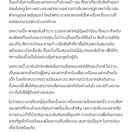
รียมตัวในการซื้อของฝากควรทำล่วงหน้า เช่น ศึกษาเกี่ยวกับสินค้ายอด
นิยมในฤดูนั้นๆ เพราะของฝากบางอย่างอาจมีเฉพาะฤดูกาลเท่านั้น เช่น
ผ้าเทนุกุยลายซัมเมอร์ โคมไฟกระดาษลายดอกไม้ไฟ หรือเครื่องรางที่
ออกแบบมาเฉพาะช่วงเทศกาล
บทความนี้จะพาคุณไปสำรวจ รวมของฝากญี่ปุ่นหน้าร้อน ที่เหมาะสำหรับ
คนพิเศษที่รอรับของจากคุณ ไม่ว่าจะเป็นเครื่องใช้ในบ้าน สินค้างานฝีมือ
ของที่ระลึกจากวัดและศาลเจ้า หรือสินค้าที่หาซื้อได้เฉพาะในสนามบิน
พร้อมแนะนำเคล็ดลับ ซื้ออะไรดีในสนามบินญี่ปุ่น ก่อนกลับไทย เพื่อให้ทุ
กการช้อปปิ้งเป็นไปอย่างคุ้มค่าและถูกใจผู้รับ
นอกจากนี้ เรายังมีทริคพิเศษในการเลือกของฝากให้ตอบโจทย์ ไม่ว่าจะ
เป็นของฝากสำหรับผู้ใหญ่ ของฝากสำหรับเพื่อน หรือของฝากสำหรับ
เด็ก โดยคัดสรรจากความนิยมและประสบการณ์จริงจากนักเดินทาง
ทั้งหมดนี้เพื่อให้คุณสามารถเลือกของฝากได้อย่างมั่นใจ และสร้างความ
ประทับใจให้ผู้รับอย่างแน่นอน
ไม่ว่าคุณจะมาเที่ยวญี่ปุ่นเป็นครั้งแรก หรือเคยมาแล้วหลายครั้ง การเลือก
ของฝากที่ตรงใจและมีคุณภาพเป็นเรื่องสำคัญ เพราะทุกชิ้นของฝากคือ
ความทรงจำที่นำกลับมาแบ่งปันกับคนที่คุณรัก การเดินทางเพื่อค้นหาของ
ฝากที่ถูกใจจึงเปรียบเสมือนการเก็บเกี่ยวประสบการณ์ใหม่ๆ ในการท่อง
เที่ยวไปพร้อมกัน