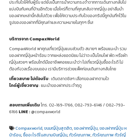
ประทับใจให้กับผู้รับ แต่ยังเป็นการนำความทรงจำจากการเดินทางกลับไป
แบ่งปันกับคนที่บ้านอีกด้วย เมื่อไหร่ก็ตามที่คุณกลับจากญี่ปุ่น อย่าลืมนำ
ของฝากเหล่านี้กลับไปด้วย เพื่อให้ความประทับใจของทริปนี้ถูกบันทึกไว้ใน
รูปของของฝากที่มีคุณค่าและความหมายในทุกๆ ชิ้น!
บริการจาก
CompaxWorld
CompaxWorld พาคุณเที่ยวญี่ปุ่นแบบส่วนตัว สบายๆ พร้อมแนะนำ รวม
ของฝากญี่ปุ่นหน้าร้อน จากแหล่งยอดนิยม ไม่ว่าจะเป็นโคมไฟ พัด หรือผ้า
ญี่ปุ่นสวยๆ พร้อมไกด์มืออาชีพคอยแนะนำว่า ไปเที่ยวญี่ปุ่นซื้ออะไรดี ไม่
ต้องกังวลเรื่องขนของ เรามีบริการช่วยแพ็คก่อนเดินทางกลับไทย
เที่ยวสบาย ไม่ต้องรีบ
: เดินตลาดชิลๆ เลือกของฝากตามใจ
ไกด์ผู้เชี่ยวชาญ
: แนะนำของฝากประจำฤดู
สอบถามเพิ่มเติม
โทร. 02-169-1766, 082-793-6146 / 082-793-
6166
LINE
:
@compaxworld
Compaxworld
,
ขนมญี่ปุ่นสุดฮิต
,
ของฝากญี่ปุ่น
,
ของฝากญี่ปุ่น ห
น้าร้อน
,
ซื้ออะไรดีในสนามบินญี่ปุ่น
,
ทัวร์คุณภาพ
,
ทัวร์คุณภาพ ทัวร์ญี่