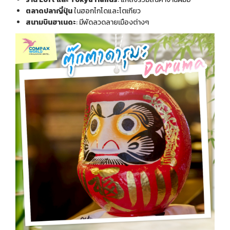
ตลาดปลาญี่ปุ่น
ในฮอกไกโดและโตเกียว
สนามบินฮาเนดะ
: มีพัดลวดลายเมืองต่างๆ