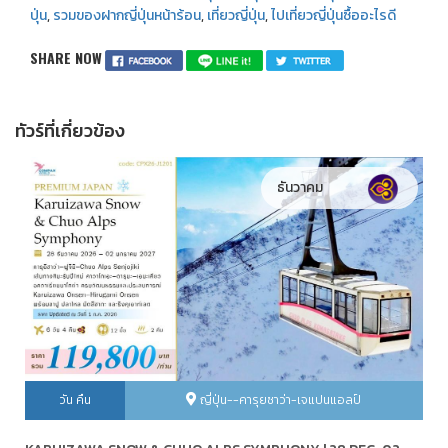
ปุ่น
,
รวมของฝากญี่ปุ่นหน้าร้อน
,
เที่ยวญี่ปุ่น
,
ไปเที่ยวญี่ปุ่นซื้ออะไรดี
SHARE NOW
ทัวร์ที่เกี่ยวข้อง
ธันวาคม
วัน คืน
ญี่ปุ่น--คารุยซาว่า-เจแปนแอลป์