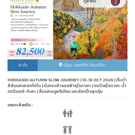
ตุลาคม
วัน คืน
ญี่ปุ่น--ฮอกไกโด-โซอุนเคียว
HOKKAIDO AUTUMN SLOW JOURNEY | 13-18 OCT 2026 | ดื่มด่ำ
สีสันแห่งฮอกไกโด | นั่งกระเช้าลอยฟ้าคุโรดาเกะ | ชมวิวคุโรดาเกะ น้ำ
ตกริวเซย์–กิงกะ | ลิ้มรสเมนูพรีเมียม และช้อปปิ้งสุดคุ้ม
เหมาะสำหรับ :