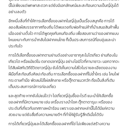
นี้ไม่เพียงแต่พกพาสะดวก แต่ยังมีเอกลักษณ์และสะท้อนความเป็นญี่ปุ่นได้
อย่างลงตัว
อีกหนึ่งสิ่งที่ทำให้การเลือกซื้อของฝากในญี่ปุ่นเป็นเรื่องสนุกคือ การได้
ลองสัมผัสบรรยากาศท้องถิ่น ได้พบเจอกับพ่อค้าแม่ค้าที่นำเสนอสินค้าพื้น
เมืองอย่างตั้งใจ การได้พูดคุยกับคนท้องถิ่น เพื่อสอบถามว่าของฝากแบบ
ไหนเหมาะกับการนำกลับไปฝากคนไทย ก็เป็นประสบการณ์ที่อบอุ่นและน่า
ประทับใจ
การได้เลือกซื้อของฝากตามย่านดังอย่างอาซากุสะในโตเกียว ย่านกิองใน
เกียวโต หรือแม้แต่ใน ตลาดปลาญี่ปุ่น อย่างโอมิโจที่คานาซาวะ นอกจากจะ
ได้สัมผัสกับวิถีชีวิตชาวญี่ปุ่น ยังได้เห็นความใส่ใจในรายละเอียดของงาน
ฝีมือที่สะท้อนถึงศิลปะท้องถิ่น การเลือกซื้อของฝากที่ไม่ซ้ำใคร เช่น โคมไฟ
กระดาษทำมือ พัดลมไม้ไผ่สลักลาย หรือตุ๊กตาแมวกวัก ถือเป็นสิ่งที่เติม
เต็มประสบการณ์การท่องเที่ยว
และสุดท้าย หากยังไม่แน่ใจว่า ไปเที่ยวญี่ปุ่นซื้ออะไรดี แนะนำให้เลือกซื้อ
ของฝากที่มีความหมาย เช่น เครื่องรางนำโชค ตุ๊กตาดารุมะ หรือของ
ประดับที่เกี่ยวกับเทศกาลหน้าร้อน เพราะของฝากเหล่านี้ไม่ได้มีแค่ความ
สวยงาม แต่ยังสื่อถึงความหมายดีๆ ที่ทำให้ผู้รับรู้สึกดีเมื่อได้รับ
การได้เที่ยวญี่ปุ่นและได้เลือกซื้อของฝากที่ใช่ ไม่เพียงแต่สร้างความ