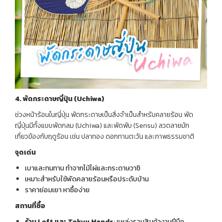
4.
พัดกระดาษญี่ปุ่น (
Uchiwa)
ช่วงหน้าร้อนในญี่ปุ่น พัดกระดาษเป็นสิ่งจำเป็นสำหรับคลายร้อน พัด
ญี่ปุ่นมีทั้งแบบพัดกลม (Uchiwa) และพัดพับ (Sensu) ลวดลายมัก
เกี่ยวข้องกับฤดูร้อน เช่น ปลาทอง ดอกทานตะวัน และภาพธรรมชาติ
จุดเด่น
เบาและทนทาน ทำจากไม้ไผ่และกระดาษวาชิ
เหมาะสำหรับใช้พัดคลายร้อนหรือประดับบ้าน
ราคาย่อมเยา หาซื้อง่าย
สถานที่ซื้อ
ร้าน
Loft
และ
Tokyu Hands
: แหล่งรวมสินค้างานฝีมือ