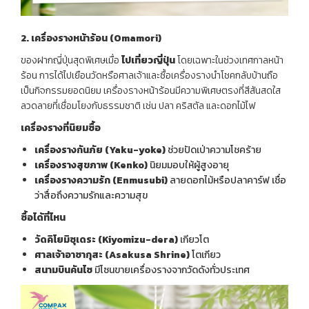
2.
เครื่องรางหน้าร้อน (
Omamori)
ของฝากญี่ปุ่นสุดพิเศษเมื่อ
ไปเที่ยวญี่ปุ่น
โดยเฉพาะในช่วงเทศกาลหน้า
ร้อน การได้ไปเยือนวัดหรือศาลเจ้าและซื้อเครื่องรางนำโชคกลับบ้านถือ
เป็นกิจกรรมยอดนิยม เครื่องรางหน้าร้อนมีความพิเศษตรงที่สีสันสดใส
ลวดลายที่เชื่อมโยงกับธรรมชาติ เช่น ปลา คริสตัล และดอกไม้ไฟ
เครื่องรางที่นิยมซื้อ
เครื่องรางกันภัย (
Yaku-yoke)
ช่วยปัดเป่าความโชคร้าย
เครื่องรางสุขภาพ (
Kenko)
นิยมมอบให้ผู้สูงอายุ
เครื่องรางความรัก (
Enmusubi)
ลายดอกไม้หรือปลาคาร์ฟ เชื่อ
ว่าสื่อถึงความรักและความสุข
ซื้อได้ที่ไหน
วัดคิโยมิซุเดระ (
Kiyomizu-dera)
เกียวโต
ศาลเจ้าอาซากุสะ (
Asakusa Shrine)
โตเกียว
สนามบินคันไซ
มีโซนขายเครื่องรางจากวัดดังทั่วประเทศ