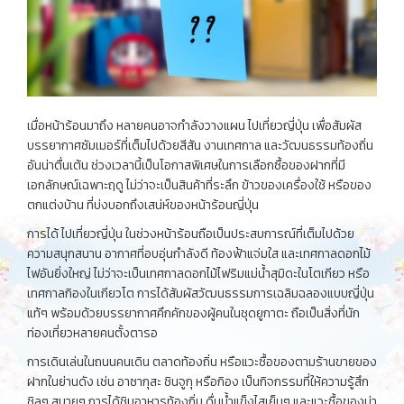
เมื่อหน้าร้อนมาถึง หลายคนอาจกำลังวางแผน ไปเที่ยวญี่ปุ่น เพื่อสัมผัส
บรรยากาศซัมเมอร์ที่เต็มไปด้วยสีสัน งานเทศกาล และวัฒนธรรมท้องถิ่น
อันน่าตื่นเต้น ช่วงเวลานี้เป็นโอกาสพิเศษในการเลือกซื้อของฝากที่มี
เอกลักษณ์เฉพาะฤดู ไม่ว่าจะเป็นสินค้าที่ระลึก ข้าวของเครื่องใช้ หรือของ
ตกแต่งบ้าน ที่บ่งบอกถึงเสน่ห์ของหน้าร้อนญี่ปุ่น
การได้ ไปเที่ยวญี่ปุ่น ในช่วงหน้าร้อนถือเป็นประสบการณ์ที่เต็มไปด้วย
ความสนุกสนาน อากาศที่อบอุ่นกำลังดี ท้องฟ้าแจ่มใส และเทศกาลดอกไม้
ไฟอันยิ่งใหญ่ ไม่ว่าจะเป็นเทศกาลดอกไม้ไฟริมแม่น้ำสุมิดะในโตเกียว หรือ
เทศกาลกิองในเกียวโต การได้สัมผัสวัฒนธรรมการเฉลิมฉลองแบบญี่ปุ่น
แท้ๆ พร้อมด้วยบรรยากาศคึกคักของผู้คนในชุดยูกาตะ ถือเป็นสิ่งที่นัก
ท่องเที่ยวหลายคนตั้งตารอ
การเดินเล่นในถนนคนเดิน ตลาดท้องถิ่น หรือแวะซื้อของตามร้านขายของ
ฝากในย่านดัง เช่น อาซากุสะ ชินจูกุ หรือกิอง เป็นกิจกรรมที่ให้ความรู้สึก
ชิลๆ สบายๆ การได้ชิมอาหารท้องถิ่น ดื่มน้ำแข็งไสเย็นๆ และแวะซื้อของน่า