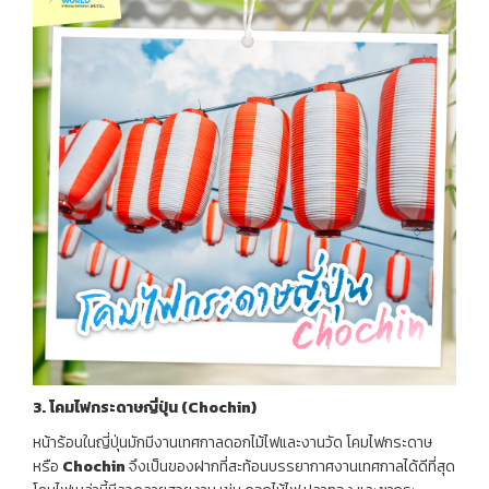
3.
โคมไฟกระดาษญี่ปุ่น (
Chochin)
หน้าร้อนในญี่ปุ่นมักมีงานเทศกาลดอกไม้ไฟและงานวัด โคมไฟกระดาษ
หรือ
Chochin
จึงเป็นของฝากที่สะท้อนบรรยากาศงานเทศกาลได้ดีที่สุด