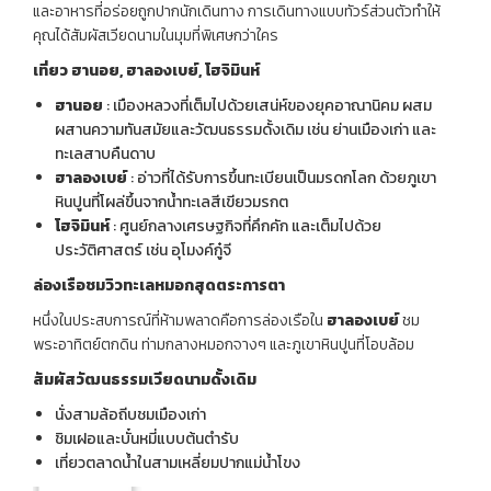
และอาหารที่อร่อยถูกปากนักเดินทาง การเดินทางแบบทัวร์ส่วนตัวทำให้
คุณได้สัมผัสเวียดนามในมุมที่พิเศษกว่าใคร
เที่ยว ฮานอย,
ฮาลองเบย์,
โฮจิมินห์
ฮานอย
: เมืองหลวงที่เต็มไปด้วยเสน่ห์ของยุคอาณานิคม ผสม
ผสานความทันสมัยและวัฒนธรรมดั้งเดิม เช่น ย่านเมืองเก่า และ
ทะเลสาบคืนดาบ
ฮาลองเบย์
: อ่าวที่ได้รับการขึ้นทะเบียนเป็นมรดกโลก ด้วยภูเขา
หินปูนที่โผล่ขึ้นจากน้ำทะเลสีเขียวมรกต
โฮจิมินห์
: ศูนย์กลางเศรษฐกิจที่คึกคัก และเต็มไปด้วย
ประวัติศาสตร์ เช่น อุโมงค์กู๋จี
ล่องเรือชมวิวทะเลหมอกสุดตระการตา
หนึ่งในประสบการณ์ที่ห้ามพลาดคือการล่องเรือใน
ฮาลองเบย์
ชม
พระอาทิตย์ตกดิน ท่ามกลางหมอกจางๆ และภูเขาหินปูนที่โอบล้อม
สัมผัสวัฒนธรรมเวียดนามดั้งเดิม
นั่งสามล้อถีบชมเมืองเก่า
ชิมเฝอและบั๋นหมี่แบบต้นตำรับ
เที่ยวตลาดน้ำในสามเหลี่ยมปากแม่น้ำโขง