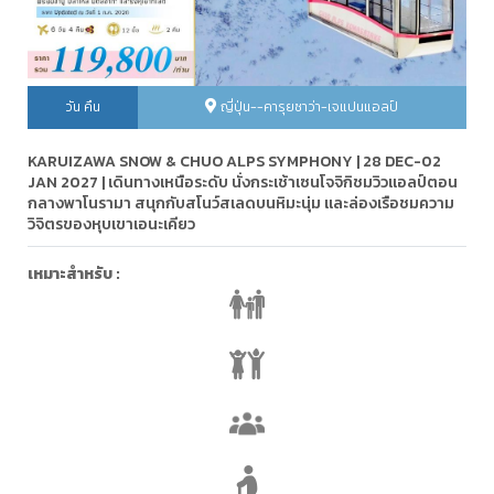
วัน คืน
ญี่ปุ่น--คารุยซาว่า-เจแปนแอลป์
KARUIZAWA SNOW & CHUO ALPS SYMPHONY | 28 DEC-02
JAN 2027 | เดินทางเหนือระดับ นั่งกระเช้าเซนโจจิกิชมวิวแอลป์ตอน
กลางพาโนรามา สนุกกับสโนว์สเลดบนหิมะนุ่ม และล่องเรือชมความ
วิจิตรของหุบเขาเอนะเคียว
เหมาะสำหรับ :