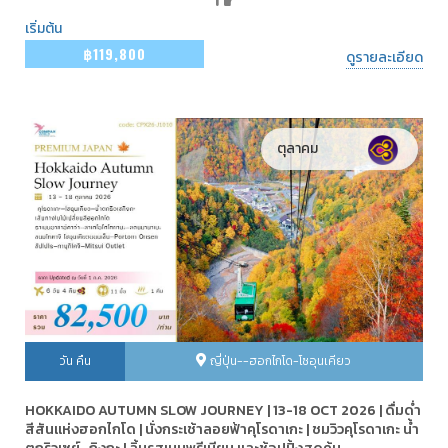
เริ่มต้น
฿119,800
ดูรายละเอียด
ตุลาคม
วัน คืน
ญี่ปุ่น--ฮอกไกโด-โซอุนเคียว
HOKKAIDO AUTUMN SLOW JOURNEY | 13-18 OCT 2026 | ดื่มด่ำ
สีสันแห่งฮอกไกโด | นั่งกระเช้าลอยฟ้าคุโรดาเกะ | ชมวิวคุโรดาเกะ น้ำ