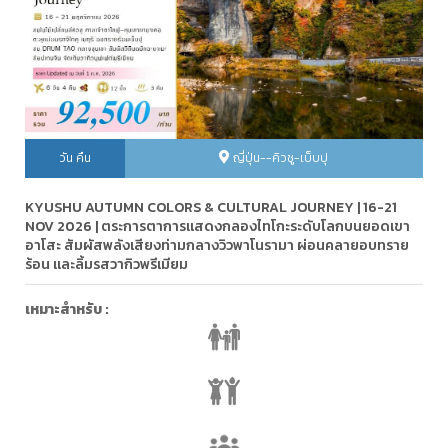
วัน คืน
ญี่ปุ่น--คิวชู-เบ็บปุ
KYUSHU AUTUMN COLORS & CULTURAL JOURNEY | 16-21
NOV 2026 | ตระการตาการแสดงกลองไทโกะระดับโลกบนยอดเขา
อาโสะ สัมผัสพลังเสียงท่ามกลางวิวพาโนรามา ผ่อนคลายอบทราย
ร้อน และลิ้มรสวากิวพรีเมียม
เหมาะสำหรับ :