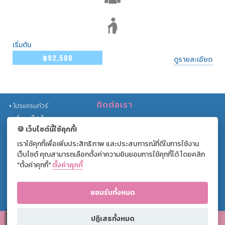
เริ่มต้น
฿92,500
ดูรายละเอียด
ติดต่อเรา
โปรแกรมทัวร์
เที่ยวกรุ๊ปเล็ก
เลขที่ 559/201 หมู่บ้านธนาพัฒน์วิลเลจ
🍪 เว็บไซต์นี้ใช้คุกกี้!
ทัวร์รถไฟ
ซ.นนทรี 20 ถ.นนทรี แขวงช่องนนทรี เขต
เราใช้คุกกี้เพื่อเพิ่มประสิทธิภาพ และประสบการณ์ที่ดีในการใช้งาน
โปรโมชั่น
ยานนาวา กรุงเทพฯ 10120
เว็บไซต์ คุณสามารถเลือกตั้งค่าความยินยอมการใช้คุกกี้ได้ โดยคลิก
บทความท่องเที่ยว
+(66) 02 169 1766 ext. 0
"ตั้งค่าคุกกี้"
ตั้งค่าคุกกี้
+(66) 062-391-2666
แกลลอรี่
เกี่ยวกับเรา
ยอมรับทั้งหมด
แผนผังเว็บไซต์
CLOSE ( X )
ปฏิเสธทั้งหมด
Copyright © 2010
- 2026 Compax World Co.,Ltd. All Right Reserved. |
หนังสือแจ้งการคุ้มครอง