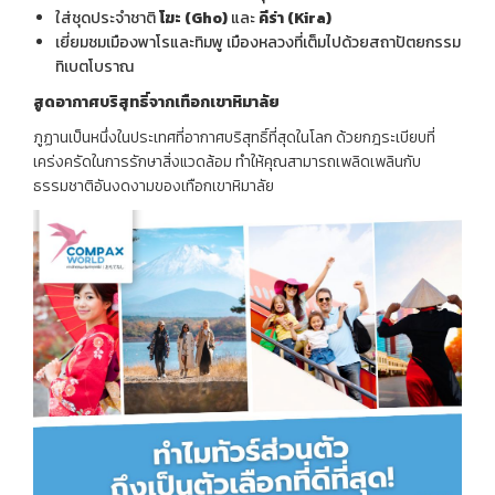
ใส่ชุดประจำชาติ
โฆะ (Gho)
และ
คีร่า (Kira)
เยี่ยมชมเมืองพาโรและทิมพู เมืองหลวงที่เต็มไปด้วยสถาปัตยกรรม
ทิเบตโบราณ
สูดอากาศบริสุทธิ์จากเทือกเขาหิมาลัย
ภูฏานเป็นหนึ่งในประเทศที่อากาศบริสุทธิ์ที่สุดในโลก ด้วยกฎระเบียบที่
เคร่งครัดในการรักษาสิ่งแวดล้อม ทำให้คุณสามารถเพลิดเพลินกับ
ธรรมชาติอันงดงามของเทือกเขาหิมาลัย