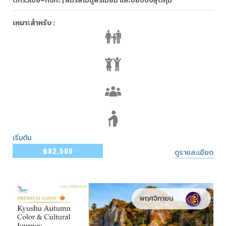
ตกริวเซย์–กิงกะ | ลิ้มรสเมนูพรีเมียม และช้อปปิ้งสุดคุ้ม
เหมาะสำหรับ :
เริ่มต้น
฿82,500
ดูรายละเอียด
พฤศจิกายน