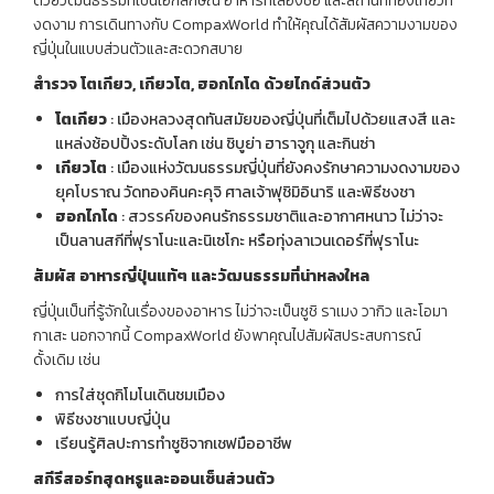
ด้วยวัฒนธรรมที่เป็นเอกลักษณ์ อาหารที่เลื่องชื่อ และสถานที่ท่องเที่ยวที่
งดงาม การเดินทางกับ CompaxWorld ทำให้คุณได้สัมผัสความงามของ
ญี่ปุ่นในแบบส่วนตัวและสะดวกสบาย
สำรวจ โตเกียว,
เกียวโต,
ฮอกไกโด ด้วยไกด์ส่วนตัว
โตเกียว
: เมืองหลวงสุดทันสมัยของญี่ปุ่นที่เต็มไปด้วยแสงสี และ
แหล่งช้อปปิ้งระดับโลก เช่น ชิบูย่า ฮาราจูกุ และกินซ่า
เกียวโต
: เมืองแห่งวัฒนธรรมญี่ปุ่นที่ยังคงรักษาความงดงามของ
ยุคโบราณ วัดทองคินคะคุจิ ศาลเจ้าฟุชิมิอินาริ และพิธีชงชา
ฮอกไกโด
: สวรรค์ของคนรักธรรมชาติและอากาศหนาว ไม่ว่าจะ
เป็นลานสกีที่ฟุราโนะและนิเซโกะ หรือทุ่งลาเวนเดอร์ที่ฟุราโนะ
สัมผัส อาหารญี่ปุ่นแท้ๆ และวัฒนธรรมที่น่าหลงใหล
ญี่ปุ่นเป็นที่รู้จักในเรื่องของอาหาร ไม่ว่าจะเป็นซูชิ ราเมง วากิว และโอมา
กาเสะ นอกจากนี้ CompaxWorld ยังพาคุณไปสัมผัสประสบการณ์
ดั้งเดิม เช่น
การใส่ชุดกิโมโนเดินชมเมือง
พิธีชงชาแบบญี่ปุ่น
เรียนรู้ศิลปะการทำซูชิจากเชฟมืออาชีพ
สกีรีสอร์ทสุดหรูและออนเซ็นส่วนตัว