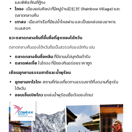
และพิพิธภัณฑ์กู้กง
ไถจง
: เมืองแห่งศิลปะที่มีหมู่บ้าน彩虹村 (Rainbow Village) และ
ตลาดกลางคืน
เกาสง
: เมืองท่าเรือที่มีแม่น้ำไหลผ่าน และเป็นแหล่งของอาหาร
ทะเลสดๆ
แวะตลาดกลางคืนที่ขึ้นชื่อที่สุดของไต้หวัน
ตลาดกลางคืนของไต้หวันถือเป็นสวรรค์ของนักกิน เช่น
ตลาดกลางคืนซื่อหลิน
ที่มีชานมไข่มุกต้นตำรับ
ตลาดฟงเจี่ย
ในไถจง ที่มีของกินอร่อยราคาถูก
เยือนอุทยานธรรมชาติและน้ำพุร้อน
อุทยานทาโรโกะ
สถานที่ท่องเที่ยวทางธรรมชาติที่งดงามที่สุดใน
ไต้หวัน
ออนเซ็นเป่ยโถว
แหล่งน้ำพุร้อนชื่อดังของไทเป