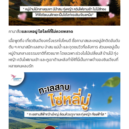
คานาสือ
และเหอมู่
ไฮไลท์ที่ไม่ควรพลาด
เมื่อพูดถึง เที่ยวซินเจียงครั้งแรกไปไหนดี ชื่อคานาสและเหอมู่มักติดอันดับ
ต้น ๆ คานาสมีทะเลสาบ ป่าสน แม่น้ำ และจุดชมวิวที่อลังการ ส่วนเหอมู่เป็น
หมู่บ้านกลางธรรมชาติที่สวยมาก โดยเฉพาะช่วงใบไม้เปลี่ยนสี บ้านไม้ ทุ่ง
หญ้า ควันไฟยามเช้า และภูเขาด้านหลังทำให้ที่นี่เป็นภาพจำของซินเจียงที่
หลายคนหลงรัก