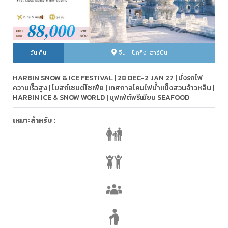
วัน คืน
จีน--ปักกิ่ง-ฮาร์บิน
HARBIN SNOW & ICE FESTIVAL | 28 DEC-2 JAN 27 | นั่งรถไฟ
ความเร็วสูง | โบสถ์เซนต์โซเฟีย | เทศกาลโคมไฟน้ำแข็งสวนจ้าวหลิน |
HARBIN ICE & SNOW WORLD | บุฟเฟ่ต์พรีเมียม SEAFOOD
เหมาะสำหรับ :