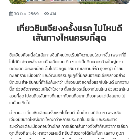
30 มิ.ย. 2569
414
เที่ยวซินเจียงครั้งแรก ไปไหนดี
เส้นทางไหนครบที่สุด
ซินเจียงคือหนึ่งในเส้นทางจีนที่คนไทยเริ่มให้ความสนใจมากขึ้น เพราะที่นี่
ไม่ได้มีแค่ภาพจำของเมืองจีนแบบเดิม ๆ แต่เป็นดินแดนกว้างใหญ่ทาง
ตะวันตกเฉียงเหนือที่เต็มไปด้วยภูเขาหิมะ ทะเลสาบสีฟ้า ทุ่งหญ้า ป่าสน
ทะเลทราย เมืองเก่า และวัฒนธรรมอุยกูร์ที่มีกลิ่นอายเอเชียกลางอย่าง
ชัดเจน สำหรับคนที่กำลังค้นหาว่า เที่ยวซินเจียงครั้งแรกไปไหนดี บทความ
นี้จะช่วยจัดภาพรวมให้เข้าใจง่าย ตั้งแต่ควรเริ่มจากโซนไหน ช่วงเวลาไหน
สวยที่สุด ไปจนถึงเส้นทางที่เหมาะกับคนที่อยากเที่ยวครบแต่ยังสบาย ไม่
เหนื่อยเกินไป
คำถามว่า เที่ยวซินเจียงครั้งแรกไปไหนดี เป็นคำถามที่ดีมาก เพราะซิน
เจียงมีขนาดใหญ่มาก ใหญ่กว่าหลายประเทศในเอเชีย และระยะทาง
ระหว่างแต่ละเมืองค่อนข้างไกล การเลือกเส้นทางจึงสำคัญกว่าการเลือก
จุดเที่ยวทีละแห่ง หากวางแผนดี ทริปเดียวอาจได้เห็นทั้งทะเลสาบ ภูเขา