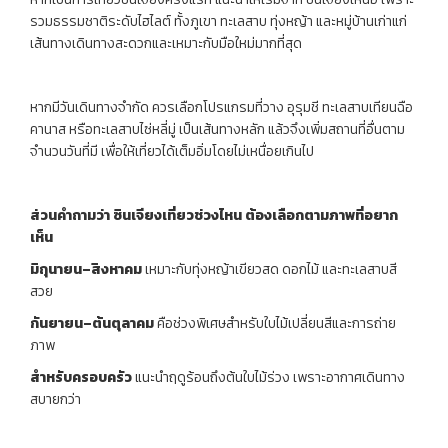
รวมธรรมชาติระดับไฮไลต์ ทั้งภูเขา ทะเลสาบ ทุ่งหญ้า และหมู่บ้านเก่าแก่
เส้นทางเดินทางสะดวกและเหมาะกับมือใหม่มากที่สุด
หากมีวันเดินทางจำกัด ควรเลือกโปรแกรมที่วาง อุรุมชี ทะเลสาบเทียนฉือ
คานาส หรือทะเลสาบไซ่หลี่มู่ เป็นเส้นทางหลัก แล้วจึงเพิ่มสถานที่อื่นตาม
จำนวนวันที่มี เพื่อให้เที่ยวได้เต็มอิ่มโดยไม่เหนื่อยเกินไป
ส่วนคำถามว่า
ซินเจียงเที่ยวช่วงไหน
ต้องเลือกตามภาพที่อยาก
เห็น
มิถุนายน
–
สิงหาคม
เหมาะกับทุ่งหญ้าเขียวสด ดอกไม้ และทะเลสาบสี
สวย
กันยายน
–
ต้นตุลาคม
คือช่วงพิเศษสำหรับใบไม้เปลี่ยนสีและการถ่าย
ภาพ
สำหรับครอบครัว
แนะนำฤดูร้อนถึงต้นใบไม้ร่วง
เพราะอากาศเดินทาง
สบายกว่า