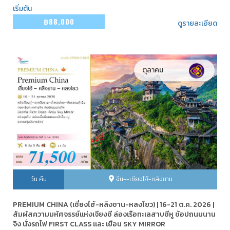
เริ่มต้น
฿88,000
ดูรายละเอียด
ตุลาคม
วัน คืน
จีน--เซียงไฮ้-หลิงซาน
PREMIUM CHINA (เซี่ยงไฮ้-หลิงซาน-หลงโยว) | 16-21 ต.ค. 2026 |
สัมผัสความมหัศจรรย์แห่งเจียงซี ล่องเรือทะเลสาบซีหู ช้อปถนนนาน
จิง นั่งรถไฟ FIRST CLASS และ เยือน SKY MIRROR