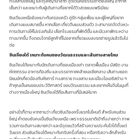
ทะเลสาบไซ่หลี่มู่ และทุ่งหญ้านาลาถี จุดเด่นคือธรรมชาติยิ่งใหญ่ อากาศ
เย็นกว่า และเหมาะกับผู้เดินทางที่อยากได้วิวสวยแบบพรีเมียม
ซินเจียงเหนือยังเหมาะกับครอบครัว คู่รัก กลุ่มเพื่อน และผู้ใหญ่ที่อยาก
เดินทางแบบสบายขึ้น หากเลือก เที่ยวจีนแบบส่วนตัว จะสามารถจัดจังหวะ
การเดินทางให้ไม่เร่งเกินไป เลือกโรงแรมที่พักดีขึ้น และมีเวลาพักระหว่าง
ทางมากขึ้น จึงตอบโจทย์ลูกค้าที่ไม่อยากเที่ยวแบบลงรถถ่ายรูปแล้วรีบไป
ต่อ
ซินเจียงใต้
เหมาะกับคนชอบวัฒนธรรมและเส้นทางสายไหม
ซินเจียงใต้เหมาะกับนักเดินทางที่ชอบเมืองเก่า ตลาดพื้นเมือง มัสยิด งาน
หัตถกรรม อาหารท้องถิ่น และบรรยากาศคล้ายเอเชียกลาง เส้นทางยอด
นิยมมักเกี่ยวข้องกับคัชการ์ ทะเลทราย ทะเลสาบ และเมืองโอเอซิสต่าง ๆ
ถ้าคุณเป็นคนชอบประวัติศาสตร์ ชอบวัฒนธรรม และอยากเห็นจีนในมุมที่
ต่างจากเมืองใหญ่ ซินเจียงใต้คือเส้นทางที่มีเสน่ห์มาก
อย่างไรก็ตาม หากถามว่า เที่ยวซินเจียงครั้งแรกไปไหนดี สำหรับคนส่วน
ใหญ่ คำตอบยังคงเป็นซินเจียงเหนือ เพราะธรรมชาติเข้าถึงง่ายกว่า ภาพ
รวมการเดินทางสบายกว่า และมีจุดชมวิวที่สร้างความประทับใจได้ตั้งแต่
วันแรก ส่วนซินเจียงใต้เหมาะกับทริปครั้งที่สอง หรือทริปเจาะลึกสำหรับ