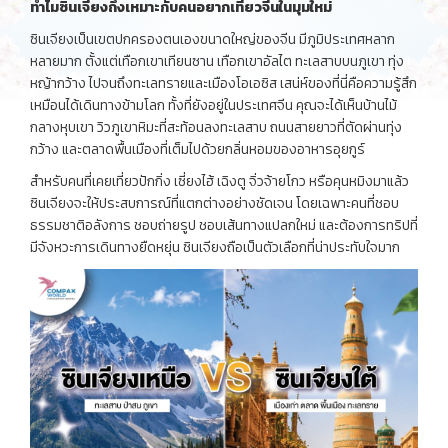
ทำไมซินเจียงถึงเหมาะกับคนอยากเที่ยวจีนในมุมใหม่
ซินเจียงเป็นเขตปกครองตนเองขนาดใหญ่ของจีน มีภูมิประเทศหลาก
หลายมาก ตั้งแต่เทือกเขาเทียนซาน เทือกเขาอัลไต ทะเลสาบบนภูเขา ทุ่ง
หญ้ากว้าง ไปจนถึงทะเลทรายและเมืองโอเอซิส เสน่ห์ของที่นี่คือความรู้สึก
เหมือนได้เดินทางข้ามโลก ทั้งที่ยังอยู่ในประเทศจีน คุณจะได้เห็นบ้านไม้
กลางหุบเขา วิวภูเขาหิมะที่สะท้อนลงทะเลสาบ ถนนสายยาวที่ตัดผ่านทุ่ง
กว้าง และตลาดพื้นเมืองที่เต็มไปด้วยกลิ่นหอมของอาหารอุยกูร์
สำหรับคนที่เคยเที่ยวปักกิ่ง เซี่ยงไฮ้ เฉิงตู จิ่วจ้ายโกว หรือคุนหมิงมาแล้ว
ซินเจียงจะให้ประสบการณ์ที่แตกต่างอย่างชัดเจน โดยเฉพาะคนที่ชอบ
ธรรมชาติอลังการ ชอบถ่ายรูป ชอบเส้นทางแปลกใหม่ และต้องการทริปที่
มีจังหวะการเดินทางยืดหยุ่น ซินเจียงถือเป็นตัวเลือกที่น่าประทับใจมาก