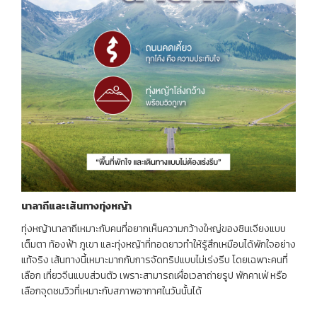
นาลาถีและเส้นทางทุ่งหญ้า
ทุ่งหญ้านาลาถีเหมาะกับคนที่อยากเห็นความกว้างใหญ่ของซินเจียงแบบ
เต็มตา ท้องฟ้า ภูเขา และทุ่งหญ้าที่ทอดยาวทำให้รู้สึกเหมือนได้พักใจอย่าง
แท้จริง เส้นทางนี้เหมาะมากกับการจัดทริปแบบไม่เร่งรีบ โดยเฉพาะคนที่
เลือก เที่ยวจีนแบบส่วนตัว เพราะสามารถเผื่อเวลาถ่ายรูป พักคาเฟ่ หรือ
เลือกจุดชมวิวที่เหมาะกับสภาพอากาศในวันนั้นได้