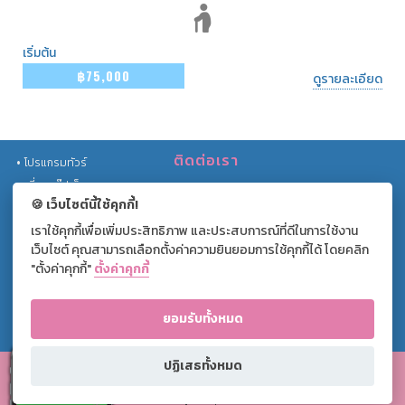
เริ่มต้น
฿75,000
ดูรายละเอียด
ติดต่อเรา
โปรแกรมทัวร์
เที่ยวกรุ๊ปเล็ก
เลขที่ 559/201 หมู่บ้านธนาพัฒน์วิลเลจ
🍪 เว็บไซต์นี้ใช้คุกกี้!
ทัวร์รถไฟ
ซ.นนทรี 20 ถ.นนทรี แขวงช่องนนทรี เขต
เราใช้คุกกี้เพื่อเพิ่มประสิทธิภาพ และประสบการณ์ที่ดีในการใช้งาน
โปรโมชั่น
ยานนาวา กรุงเทพฯ 10120
เว็บไซต์ คุณสามารถเลือกตั้งค่าความยินยอมการใช้คุกกี้ได้ โดยคลิก
บทความท่องเที่ยว
+(66) 02 169 1766 ext. 0
"ตั้งค่าคุกกี้"
ตั้งค่าคุกกี้
+(66) 062-391-2666
แกลลอรี่
เกี่ยวกับเรา
ยอมรับทั้งหมด
แผนผังเว็บไซต์
CLOSE ( X )
ปฏิเสธทั้งหมด
Copyright © 2010
- 2026 Compax World Co.,Ltd. All Right Reserved. |
หนังสือแจ้งการคุ้มครอง
ข้อมูลส่วนบุคคล