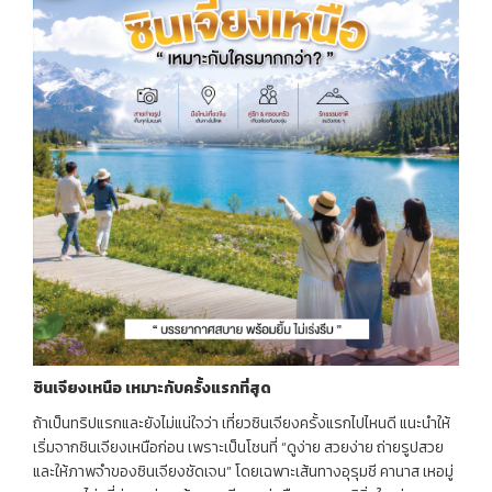
ซินเจียงเหนือ
เหมาะกับครั้งแรกที่สุด
ถ้าเป็นทริปแรกและยังไม่แน่ใจว่า เที่ยวซินเจียงครั้งแรกไปไหนดี แนะนำให้
เริ่มจากซินเจียงเหนือก่อน เพราะเป็นโซนที่ “ดูง่าย สวยง่าย ถ่ายรูปสวย
และให้ภาพจำของซินเจียงชัดเจน” โดยเฉพาะเส้นทางอุรุมชี คานาส เหอมู่