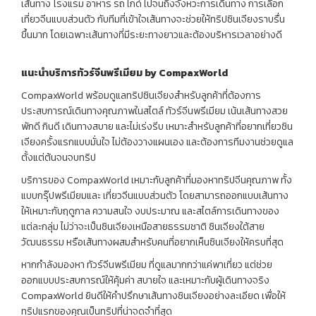
เส้นทาง โรงแรม อาหาร รถ ไกด์ ไปจนถึงจังหวะการเดินทาง การเลือก
เที่ยวจีนแบบส่วนตัว กับทีมที่เข้าใจเส้นทางจะช่วยให้ทริปซินเจียงราบรื่น
ขึ้นมาก โดยเฉพาะเส้นทางที่มีระยะทางยาวและต้องบริหารเวลาอย่างดี
แนะนำบริการทัวร์จีนพรีเมียม
by CompaxWorld
CompaxWorld พร้อมดูแลทริปซินเจียงสำหรับลูกค้าที่ต้องการ
ประสบการณ์เดินทางคุณภาพในสไตล์ ทัวร์จีนพรีเมียม เน้นเส้นทางสวย
พักดี กินดี เดินทางสบาย และไม่เร่งรีบ เหมาะสำหรับลูกค้าที่อยากเที่ยวซิน
เจียงครั้งแรกแบบมั่นใจ ไม่ต้องวางแผนเอง และต้องการทีมงานช่วยดูแล
ตั้งแต่ต้นจนจบทริป
บริการของ CompaxWorld เหมาะกับลูกค้าที่มองหาทริปจีนคุณภาพ ทั้ง
แบบกรุ๊ปพรีเมียมและ เที่ยวจีนแบบส่วนตัว โดยสามารถออกแบบเส้นทาง
ให้เหมาะกับฤดูกาล ความสนใจ งบประมาณ และสไตล์การเดินทางของ
แต่ละกลุ่ม ไม่ว่าจะเป็นซินเจียงเหนือสายธรรมชาติ ซินเจียงใต้สาย
วัฒนธรรม หรือเส้นทางผสมสำหรับคนที่อยากเห็นซินเจียงให้ครบที่สุด
หากกำลังมองหา ทัวร์จีนพรีเมียม ที่ดูแลมากกว่าแค่พาเที่ยว แต่ช่วย
ออกแบบประสบการณ์ให้คุ้มค่า สบายใจ และเหมาะกับผู้เดินทางจริง
CompaxWorld ยินดีให้คำปรึกษาเส้นทางซินเจียงอย่างละเอียด เพื่อให้
ทริปแรกของคุณเป็นทริปที่น่าจดจำที่สุด