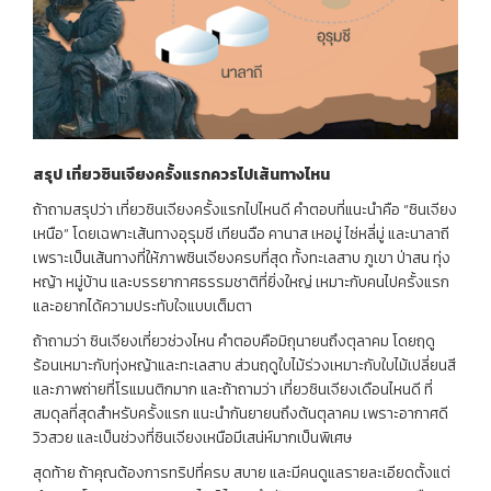
สรุป
เที่ยวซินเจียงครั้งแรกควรไปเส้นทางไหน
ถ้าถามสรุปว่า เที่ยวซินเจียงครั้งแรกไปไหนดี คำตอบที่แนะนำคือ “ซินเจียง
เหนือ” โดยเฉพาะเส้นทางอุรุมชี เทียนฉือ คานาส เหอมู่ ไซ่หลี่มู่ และนาลาถี
เพราะเป็นเส้นทางที่ให้ภาพซินเจียงครบที่สุด ทั้งทะเลสาบ ภูเขา ป่าสน ทุ่ง
หญ้า หมู่บ้าน และบรรยากาศธรรมชาติที่ยิ่งใหญ่ เหมาะกับคนไปครั้งแรก
และอยากได้ความประทับใจแบบเต็มตา
ถ้าถามว่า ซินเจียงเที่ยวช่วงไหน คำตอบคือมิถุนายนถึงตุลาคม โดยฤดู
ร้อนเหมาะกับทุ่งหญ้าและทะเลสาบ ส่วนฤดูใบไม้ร่วงเหมาะกับใบไม้เปลี่ยนสี
และภาพถ่ายที่โรแมนติกมาก และถ้าถามว่า เที่ยวซินเจียงเดือนไหนดี ที่
สมดุลที่สุดสำหรับครั้งแรก แนะนำกันยายนถึงต้นตุลาคม เพราะอากาศดี
วิวสวย และเป็นช่วงที่ซินเจียงเหนือมีเสน่ห์มากเป็นพิเศษ
สุดท้าย ถ้าคุณต้องการทริปที่ครบ สบาย และมีคนดูแลรายละเอียดตั้งแต่