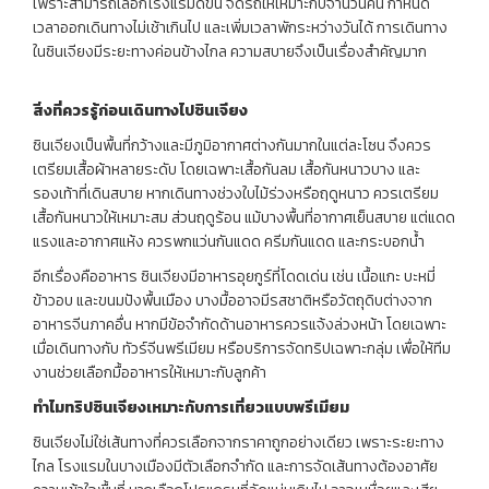
เพราะสามารถเลือกโรงแรมดีขึ้น จัดรถให้เหมาะกับจำนวนคน กำหนด
เวลาออกเดินทางไม่เช้าเกินไป และเพิ่มเวลาพักระหว่างวันได้ การเดินทาง
ในซินเจียงมีระยะทางค่อนข้างไกล ความสบายจึงเป็นเรื่องสำคัญมาก
สิ่งที่ควรรู้ก่อนเดินทางไปซินเจียง
ซินเจียงเป็นพื้นที่กว้างและมีภูมิอากาศต่างกันมากในแต่ละโซน จึงควร
เตรียมเสื้อผ้าหลายระดับ โดยเฉพาะเสื้อกันลม เสื้อกันหนาวบาง และ
รองเท้าที่เดินสบาย หากเดินทางช่วงใบไม้ร่วงหรือฤดูหนาว ควรเตรียม
เสื้อกันหนาวให้เหมาะสม ส่วนฤดูร้อน แม้บางพื้นที่อากาศเย็นสบาย แต่แดด
แรงและอากาศแห้ง ควรพกแว่นกันแดด ครีมกันแดด และกระบอกน้ำ
อีกเรื่องคืออาหาร ซินเจียงมีอาหารอุยกูร์ที่โดดเด่น เช่น เนื้อแกะ บะหมี่
ข้าวอบ และขนมปังพื้นเมือง บางมื้ออาจมีรสชาติหรือวัตถุดิบต่างจาก
อาหารจีนภาคอื่น หากมีข้อจำกัดด้านอาหารควรแจ้งล่วงหน้า โดยเฉพาะ
เมื่อเดินทางกับ ทัวร์จีนพรีเมียม หรือบริการจัดทริปเฉพาะกลุ่ม เพื่อให้ทีม
งานช่วยเลือกมื้ออาหารให้เหมาะกับลูกค้า
ทำไมทริปซินเจียงเหมาะกับการเที่ยวแบบพรีเมียม
ซินเจียงไม่ใช่เส้นทางที่ควรเลือกจากราคาถูกอย่างเดียว เพราะระยะทาง
ไกล โรงแรมในบางเมืองมีตัวเลือกจำกัด และการจัดเส้นทางต้องอาศัย