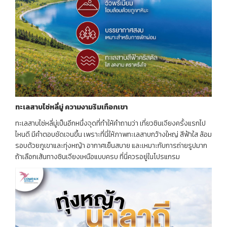
ทะเลสาบไซ่หลี่มู่
ความงามริมเทือกเขา
ทะเลสาบไซ่หลี่มู่เป็นอีกหนึ่งจุดที่ทำให้คำถามว่า เที่ยวซินเจียงครั้งแรกไป
ไหนดี มีคำตอบชัดเจนขึ้น เพราะที่นี่ให้ภาพทะเลสาบกว้างใหญ่ สีฟ้าใส ล้อม
รอบด้วยภูเขาและทุ่งหญ้า อากาศเย็นสบาย และเหมาะกับการถ่ายรูปมาก
ถ้าเลือกเส้นทางซินเจียงเหนือแบบครบ ที่นี่ควรอยู่ในโปรแกรม