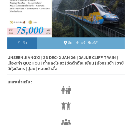
วัน คืน
จีน--ต้าเจว่-เซียงไฮ้
UNSEEN JIANGXI | 28 DEC-2 JAN 26 | DAJUE CLIFF TRAIN |
เมืองเก่า QUZHOU | ถ้ำหลงโหยว | วัดต้าฉือเหยียน | นั่งกระเช้า | ซาชิ
มิกุ้งมังกร | ปูขน | หอยเป๋าฮื้อ
เหมาะสำหรับ :