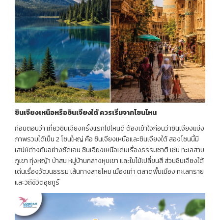
ซินเจียงเหนือหรือซินเจียงใต้
ควรเริ่มจากโซนไหน
ก่อนตอบว่า เที่ยวซินเจียงครั้งแรกไปไหนดี ต้องเข้าใจก่อนว่าซินเจียงแบ่ง
ภาพรวมได้เป็น 2 โซนใหญ่ คือ ซินเจียงเหนือและซินเจียงใต้ สองโซนนี้มี
เสน่ห์ต่างกันอย่างชัดเจน ซินเจียงเหนือเด่นเรื่องธรรมชาติ เช่น ทะเลสาบ
ภูเขา ทุ่งหญ้า ป่าสน หมู่บ้านกลางหุบเขา และใบไม้เปลี่ยนสี ส่วนซินเจียงใต้
เด่นเรื่องวัฒนธรรม เส้นทางสายไหม เมืองเก่า ตลาดพื้นเมือง ทะเลทราย
และวิถีชีวิตอุยกูร์