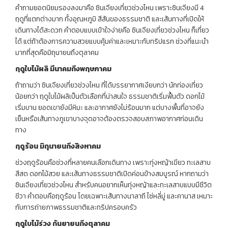
คำถามยอดนิยมรองลงมาคือ ซินเจียงเที่ยวช่วงไหน เพราะซินเจียงมี 4
ฤดูที่แตกต่างมาก ทั้งอุณหภูมิ สีสันของธรรมชาติ และเส้นทางที่เปิดให้
เดินทางได้สะดวก คำตอบแบบเข้าใจง่ายคือ ซินเจียงเที่ยวช่วงไหน ก็เที่ยว
ได้ แต่ถ้าต้องการความสวยแบบคุ้มค่าและเหมาะกับทริปแรก ช่วงที่แนะนำ
มากที่สุดคือมิถุนายนถึงตุลาคม
ฤดูใบไม้ผลิ
มีนาคมถึงพฤษภาคม
ถ้าถามว่า ซินเจียงเที่ยวช่วงไหน ที่ได้บรรยากาศเงียบกว่า นักท่องเที่ยว
น้อยกว่า ฤดูใบไม้ผลิเป็นตัวเลือกที่น่าสนใจ ธรรมชาติเริ่มฟื้นตัว ดอกไม้
เริ่มบาน ยอดเขายังมีหิมะ และอากาศยังไม่ร้อนมาก แต่บางพื้นที่อาจยัง
เย็นหรือเส้นทางภูเขาบางจุดอาจต้องตรวจสอบสภาพอากาศก่อนเดิน
ทาง
ฤดูร้อน
มิถุนายนถึงสิงหาคม
ช่วงฤดูร้อนคือช่วงที่หลายคนเลือกเดินทาง เพราะทุ่งหญ้าเขียว ทะเลสาบ
สีสด ดอกไม้สวย และเส้นทางธรรมชาติเปิดค่อนข้างสมบูรณ์ หากถามว่า
ซินเจียงเที่ยวช่วงไหน สำหรับคนอยากเห็นทุ่งหญ้าและทะเลสาบแบบมีชีวิต
ชีวา คำตอบคือฤดูร้อน โดยเฉพาะเส้นทางนาลาถี ไซ่หลี่มู่ และคานาส เหมาะ
กับการถ่ายภาพธรรมชาติและทริปครอบครัว
ฤดูใบไม้ร่วง
กันยายนถึงตุลาคม