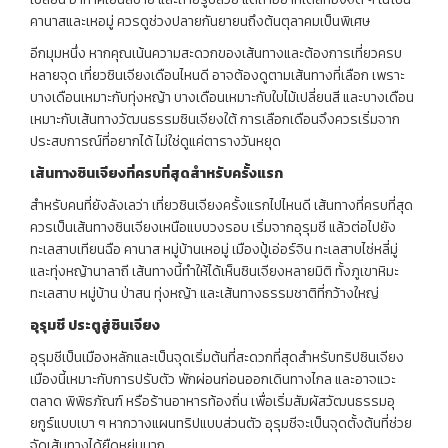
คานาสและเหอมู่ ควรดูช่วงปลายกันยายนถึงต้นตุลาคมเป็นพิเศษ
อีกมุมหนึ่ง หากคุณเน้นความสะดวกของเส้นทางและต้องการเที่ยวครบ
หลายจุด เที่ยวซินเจียงเดือนไหนดี อาจต้องดูตามเส้นทางที่เลือก เพราะ
บางเดือนเหมาะกับทุ่งหญ้า บางเดือนเหมาะกับใบไม้เปลี่ยนสี และบางเดือน
เหมาะกับเส้นทางวัฒนธรรมซินเจียงใต้ การเลือกเดือนจึงควรเริ่มจาก
ประสบการณ์ที่อยากได้ ไม่ใช่ดูแค่ตารางวันหยุด
เส้นทางซินเจียงที่ครบที่สุดสำหรับครั้งแรก
สำหรับคนที่ยังลังเลว่า เที่ยวซินเจียงครั้งแรกไปไหนดี เส้นทางที่ครบที่สุด
ควรเป็นเส้นทางซินเจียงเหนือแบบวงรอบ เริ่มจากอุรุมชี แล้วต่อไปยัง
ทะเลสาบเทียนฉือ คานาส หมู่บ้านเหอมู่ เมืองปู้เอ่อร์จิน ทะเลสาบไซ่หลี่มู่
และทุ่งหญ้านาลาถี เส้นทางนี้ทำให้ได้เห็นซินเจียงหลายมิติ ทั้งภูเขาหิมะ
ทะเลสาบ หมู่บ้าน ป่าสน ทุ่งหญ้า และเส้นทางธรรมชาติที่กว้างใหญ่
อุรุมชี
ประตูสู่ซินเจียง
อุรุมชีเป็นเมืองหลักและเป็นจุดเริ่มต้นที่สะดวกที่สุดสำหรับทริปซินเจียง
เมืองนี้เหมาะกับการปรับตัว พักผ่อนก่อนออกเดินทางไกล และอาจแวะ
ตลาด พิพิธภัณฑ์ หรือร้านอาหารท้องถิ่น เพื่อเริ่มสัมผัสวัฒนธรรมอุ
ยกูร์แบบเบา ๆ หากวางแผนทริปแบบส่วนตัว อุรุมชีจะเป็นจุดตั้งต้นที่ช่วย
จัดเส้นทางได้ยืดหยุ่นมาก