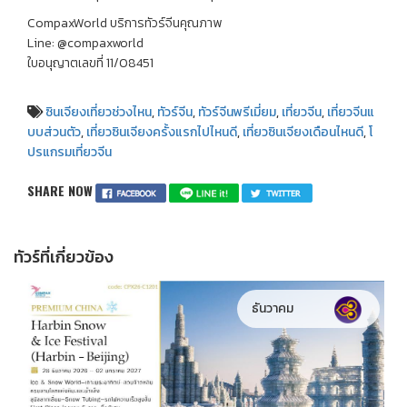
CompaxWorld บริการทัวร์จีนคุณภาพ
Line: @compaxworld
ใบอนุญาตเลขที่ 11/08451
ซินเจียงเที่ยวช่วงไหน
,
ทัวร์จีน
,
ทัวร์จีนพรีเมี่ยม
,
เที่ยวจีน
,
เที่ยวจีนแ
บบส่วนตัว
,
เที่ยวซินเจียงครั้งแรกไปไหนดี
,
เที่ยวซินเจียงเดือนไหนดี
,
โ
ปรแกรมเที่ยวจีน
SHARE NOW
ทัวร์ที่เกี่ยวข้อง
ธันวาคม