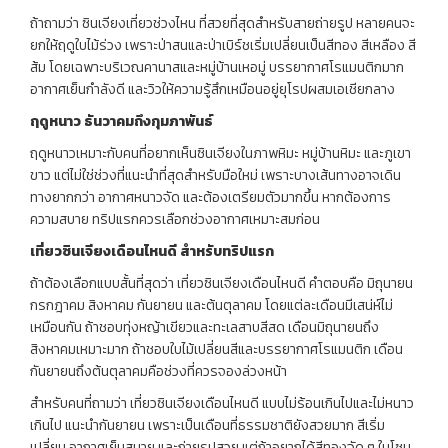
ถ้าถามว่า ซินเจียงเที่ยวช่วงไหน ที่สวยที่สุดสำหรับสายถ่ายรูป หลายคนจะ
ยกให้ฤดูใบไม้ร่วง เพราะป่าสนและป่าเบิร์ชเริ่มเปลี่ยนเป็นสีทอง สีเหลือง สี
ส้ม โดยเฉพาะบริเวณคานาสและหมู่บ้านเหอมู่ บรรยากาศโรแมนติกมาก
อากาศเย็นกำลังดี และวิวให้ความรู้สึกเหมือนอยู่ยุโรปผสมเอเชียกลาง
ฤดูหนาว
ธันวาคมถึงกุมภาพันธ์
ฤดูหนาวเหมาะกับคนที่อยากเห็นซินเจียงในภาพหิมะ หมู่บ้านหิมะ และภูเขา
ขาว แต่ไม่ใช่ช่วงที่แนะนำที่สุดสำหรับมือใหม่ เพราะบางเส้นทางอาจเดิน
ทางยากกว่า อากาศหนาวจัด และต้องเตรียมตัวมากขึ้น หากต้องการ
ความสบาย ทริปแรกควรเลือกช่วงอากาศเหมาะสมก่อน
เที่ยวซินเจียงเดือนไหนดี
สำหรับทริปแรก
ถ้าต้องเลือกแบบสั้นที่สุดว่า เที่ยวซินเจียงเดือนไหนดี คำตอบคือ มิถุนายน
กรกฎาคม สิงหาคม กันยายน และต้นตุลาคม โดยแต่ละเดือนมีเสน่ห์ไม่
เหมือนกัน ถ้าชอบทุ่งหญ้าเขียวและทะเลสาบสีสด เดือนมิถุนายนถึง
สิงหาคมเหมาะมาก ถ้าชอบใบไม้เปลี่ยนสีและบรรยากาศโรแมนติก เดือน
กันยายนถึงต้นตุลาคมคือช่วงที่ควรจองล่วงหน้า
สำหรับคนที่ถามว่า เที่ยวซินเจียงเดือนไหนดี แบบไม่ร้อนเกินไปและไม่หนาว
เกินไป แนะนำกันยายน เพราะเป็นเดือนที่ธรรมชาติยังสวยมาก สีเริ่ม
เปลี่ยน อากาศเย็นสบาย และถ่ายรูปสวย แต่ถ้าอยากได้สีทองจัด ๆ ในโซน