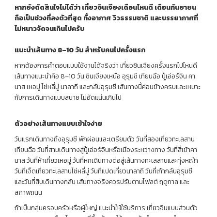
หากยังตัดสินใจไม่ได้ว่า
เที่ยวซินเจียงเดือนไหนดี
เดือนกันยายน
ถือเป็นช่วงที่ลงตัวที่สุด
ทั้งอากาศ
วิวธรรมชาติ
และบรรยากาศที่
ไม่หนาวจัดจนเกินไปครับ
แนะนำเส้นทาง
8–10
วัน
สำหรับคนไปครั้งแรก
หากต้องการคำตอบแบบใช้งานได้จริงว่า เที่ยวซินเจียงครั้งแรกไปไหนดี
เส้นทางแนะนำคือ 8–10 วัน ซินเจียงเหนือ อุรุมชี เทียนฉือ ปู้เอ่อร์จิน คา
นาส เหอมู่ ไซ่หลี่มู่ นาลาถี และกลับอุรุมชี เส้นทางนี้ค่อนข้างครบและเหมาะ
กับการเดินทางแบบสบาย ไม่อัดแน่นเกินไป
ตัวอย่างเส้นทางแบบเข้าใจง่าย
วันแรกเดินทางถึงอุรุมชี พักผ่อนและเตรียมตัว วันที่สองเที่ยวทะเลสาบ
เทียนฉือ วันที่สามเดินทางสู่ปู้เอ่อร์จินหรือเมืองระหว่างทาง วันที่สี่เข้าคา
นาส วันที่ห้าเที่ยวเหอมู่ วันที่หกเดินทางต่อสู่เส้นทางทะเลสาบและทุ่งหญ้า
วันที่เจ็ดเที่ยวทะเลสาบไซ่หลี่มู่ วันที่แปดเที่ยวนาลาถี วันที่เก้ากลับอุรุมชี
และวันที่สิบเดินทางกลับ เส้นทางจริงควรปรับตามไฟลต์ ฤดูกาล และ
สภาพถนน
ถ้าเป็นกลุ่มครอบครัวหรือผู้ใหญ่ แนะนำให้ใช้บริการ เที่ยวจีนแบบส่วนตัว