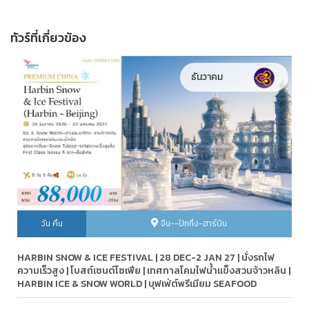
ทัวร์ที่เกี่ยวข้อง
ธันวาคม
วัน คืน
จีน--ปักกิ่ง-ฮาร์บิน
HARBIN SNOW & ICE FESTIVAL | 28 DEC-2 JAN 27 | นั่งรถไฟ
ความเร็วสูง | โบสถ์เซนต์โซเฟีย | เทศกาลโคมไฟน้ำแข็งสวนจ้าวหลิน |
HARBIN ICE & SNOW WORLD | บุฟเฟ่ต์พรีเมียม SEAFOOD