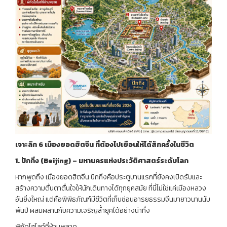
เจาะลึก
6
เมืองยอดฮิตจีน
ที่ต้องไปเยือนให้ได้สักครั้งในชีวิต
1.
ปักกิ่ง
(Beijing) –
มหานครแห่งประวัติศาสตร์ระดับโลก
หากพูดถึง เมืองยอดฮิตจีน ปักกิ่งคือประตูบานแรกที่ยังคงเปิดรับและ
สร้างความตื่นตาตื่นใจให้นักเดินทางได้ทุกยุคสมัย ที่นี่ไม่ใช่แค่เมืองหลวง
อันยิ่งใหญ่ แต่คือพิพิธภัณฑ์มีชีวิตที่เก็บซ่อนอารยธรรมจีนมายาวนานนับ
พันปี ผสมผสานกับความเจริญล้ำยุคได้อย่างน่าทึ่ง
พิกัดไฮไลท์ที่ห้ามพลาด