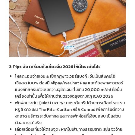
3 Tips
ลับ
เตรียมตัวเที่ยวจีน
2026
ให้เป๊ะระดับโปร
โหลดแอปจ่ายเงิน & เช็คกฎพาวเวอร์แบงก์ : จีนเป็นสังคมไร้
เงินสด 100% ต้องมี Alipay/WeChat Pay และต้องพกพาวเวอร์
แบงก์ที่สกรีนตัวเลขความจุชัดเจน (ไม่เกิน 20,000 mAh) ถือขึ้น
เครื่องเท่านั้น เพื่อให้ผ่านด่านตรวจฉลุยตามกฎ ICAO 2026
พักผ่อนระดับ Quiet Luxury : ยกระดับทริปด้วยการเลือกโรงแรม
หรู 5 ดาว เช่น The Ritz-Carlton หรือ Conrad เพื่อการันตีความ
สะอาด บริการระดับสากล และการพักผ่อนที่เงียบสงบ เป็นส่วน
ตัวอย่างแท้จริง
เลือกเดือนเที่ยวให้ตรงจุด : หากไปเส้นทางธรรมชาติ (เช่น จิ่วจ้าย