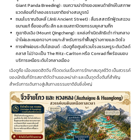
Giant Panda Breeding) : ชมความน่ารักของแพนด้ายักษ์ในสภาพ
แวดล้อมที่จำลองธรรมชาติอย่างสมบูรณ์
ถนนโบราณจินหลี่ (Jinli Ancient Street) : ลิ้มรสสตรีทฟู้ดเสฉวน
ขนานแท้ ซื้อของที่ระลึก และชมสถาปัตยกรรมยุคสามก๊ก
ภูเขาชิงเฉิง (Mount Qingcheng) : แหล่งกำเนิดลัทธิเต๋า ท่ามกลาง
ป่าไผ่และหมอกจางๆ เหมาะสำหรับการทำฟื้นฟูร่างกายและจิตใจ
การพักผ่อนระดับไฮเอนด์ : เฉิงตูคือศูนย์รวมโรงแรมหรูระดับเวิลด์
คลาส ไม่ว่าจะเป็น The Ritz-Carlton หรือ Conrad ที่พร้อมมอบ
บริการเหนือระดับใจกลางเมือง
เฉิงตูคือ เมืองยอดฮิตจีน ที่โดดเด่นเรื่องการรักษาสมดุลชีวิต เป็นสวรรค์
ของนักชิมที่รักรสชาติจัดจ้านของหม่าล่า และเป็นจุดตั้งต้นที่สำคัญ
สำหรับการเดินทางสู่เส้นทางธรรมชาติอันยิ่งใหญ่