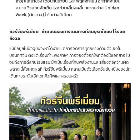
โกว) แนะนำช่วง เดือนกันยายน และ พฤศจิกายน อากาศจะเย็น
สบาย วิวสวยจัดเต็ม และช่วยเลี่ยงคลื่นมหาชนช่วง Golden
Week (ต้น ต.ค.) ได้อย่างดีเยี่ยม
ทัวร์จีนพรีเมี่ยม
:
คำตอบของการเดินทางที่สมบูรณ์แบบ
ไร้รอย
กังวล
แม้ข้อมูลในปัจจุบันจะหาได้ง่าย แต่การจัดการทุกอย่างด้วยตัวเองใน
ประเทศจีน ตั้งแต่เรื่องกำแพงภาษา การจองตั๋วรถไฟที่ต้องใช้เอกสาร ไป
จนถึงการดีลกับโรงแรม มักเป็นเรื่องที่กินพลังงานและเสี่ยงต่อความผิด
พลาด นี่คือเหตุผลที่ ทัวร์จีนพรีเมี่ยม กลายเป็นตัวเลือกอันดับหนึ่งของนัก
เดินทางระดับเอ็กเซกคิวทีฟและครอบครัว