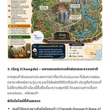
3.
เฉิงตู
(Chengdu) –
มหานครแห่งการพักผ่อนและธรรมชาติ
หากคุณกำลังมองหาประสบการณ์ เที่ยวจีน Exclusive ที่เน้นความผ่อน
คลาย หลีกหนีความวุ่นวาย และได้สัมผัสวิถีชีวิตที่เนิบช้า เฉิงตูคือคำตอบที่
ไม่มีใครเทียบได้ เมืองนี้ขึ้นชื่อเรื่องความสุนทรีย์ วัฒนธรรมการดื่มชา
และแน่นอน... หมีแพนด้า
พิกัดไฮไลท์ที่ห้ามพลาด
ศูนย์วิจัยและเพาะพันธุ์หมีแพนด้า (Chengdu Research Base of