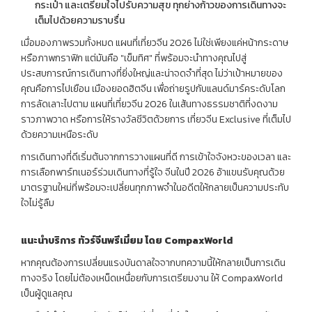
กระเป๋า และเตรียมใจไปรับความสุข ทุกย่างก้าวของการเดินทางจะ
เต็มไปด้วยความราบรื่น
เมื่อมองภาพรวมทั้งหมด แผนที่เที่ยวจีน 2026 ไม่ใช่เพียงแค่หน้ากระดาษ
หรือภาพกราฟิก แต่มันคือ "เข็มทิศ" ที่พร้อมจะนำทางคุณไปสู่
ประสบการณ์การเดินทางที่ยิ่งใหญ่และน่าจดจำที่สุด ไม่ว่าเป้าหมายของ
คุณคือการไปเยือน เมืองยอดฮิตจีน เพื่อถ่ายรูปกับแลนด์มาร์คระดับโลก
การลัดเลาะไปตาม แผนที่เที่ยวจีน 2026 ในเส้นทางธรรมชาติที่งดงาม
ราวภาพวาด หรือการให้รางวัลชีวิตด้วยการ เที่ยวจีน Exclusive ที่เต็มไป
ด้วยความเหนือระดับ
การเดินทางที่ดีเริ่มต้นจากการวางแผนที่ดี การเข้าใจจังหวะของเวลา และ
การเลือกพาร์ทเนอร์ร่วมเดินทางที่รู้ใจ จีนในปี 2026 อ้าแขนรับคุณด้วย
มาตรฐานใหม่ที่พร้อมจะเปลี่ยนทุกภาพจำในอดีตให้กลายเป็นความประทับ
ใจไม่รู้ลืม
แนะนำบริการ
ทัวร์จีนพรีเมี่ยม
โดย
CompaxWorld
หากคุณต้องการเปลี่ยนแรงบันดาลใจจากบทความนี้ให้กลายเป็นการเดิน
ทางจริง โดยไม่ต้องเหน็ดเหนื่อยกับการเตรียมงาน ให้ CompaxWorld
เป็นผู้ดูแลคุณ