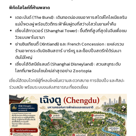
พิกัดไฮไลท์ที่ห้ามพลาด
เดอะบันด์ (The Bund) : เดินทอดน่องชมอาคารสไตล์โคโลเนียลริม
แม่น้ำหวงผู่ พร้อมวิวตึกระฟ้าฝั่งผู่ตงที่สว่างไสวในยามค่ำคืน
เซี่ยงไฮ้ทาวเวอร์ (Shanghai Tower) : ขึ้นตึกที่สูงที่สุดในจีนเพื่อชม
วิวแบบพาโนรามา
ย่านซินเทียนตี้ (Xintiandi) และ French Concession : แหล่งรวม
ร้านอาหารระดับมิชลินสตาร์ บาร์หรู และช็อปปิ้งสตรีทใต้ร่มเงา
ต้นไม้ใหญ่
เซี่ยงไฮ้ดิสนีย์แลนด์ (Shanghai Disneyland) : สวนสนุกระดับ
โลกที่มาพร้อมโซนใหม่ล่าสุดอย่าง Zootopia
เซี่ยงไฮ้ตอบโจทย์ผู้ที่หลงใหลในความสะดวกสบาย การช้อปปิ้ง และศิลปะ
ร่วมสมัย พร้อมระบบขนส่งสาธารณะที่ยอดเยี่ยม