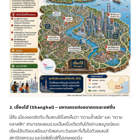
2.
เซี่ยงไฮ้
(Shanghai) –
มหานครแห่งอนาคตและแฟชั่น
นี่คือ เมืองยอดฮิตจีน ที่แสดงให้โลกเห็นว่า "ความล้ำสมัย" และ "ความ
คลาสสิก" สามารถหลอมรวมเป็นหนึ่งเดียวกันได้อย่างสมบูรณ์แบบ
เซี่ยงไฮ้เปรียบเสมือนปารีสแห่งตะวันออก ที่เต็มไปด้วยแสงสี
สถาปัตยกรรม และไลฟ์สไตล์ที่ไม่เคยหยุดนิ่ง