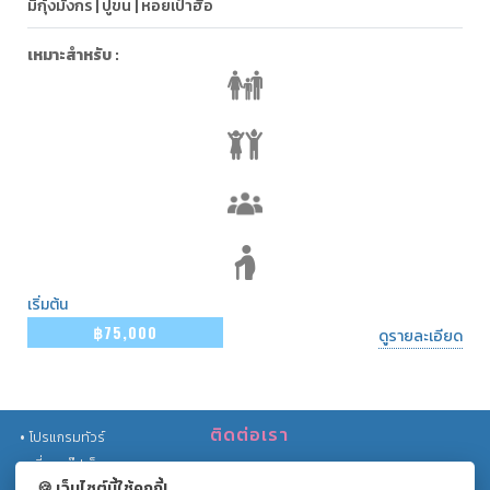
มิกุ้งมังกร | ปูขน | หอยเป๋าฮื้อ
เหมาะสำหรับ :
เริ่มต้น
฿75,000
ดูรายละเอียด
ติดต่อเรา
โปรแกรมทัวร์
เที่ยวกรุ๊ปเล็ก
เลขที่ 559/201 หมู่บ้านธนาพัฒน์วิลเลจ
🍪 เว็บไซต์นี้ใช้คุกกี้!