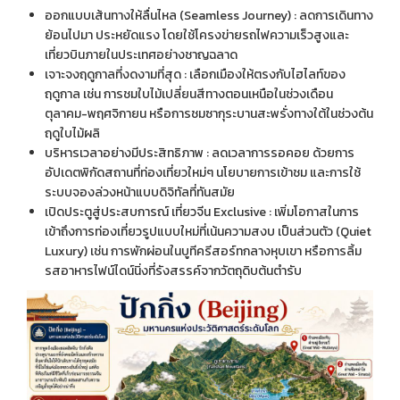
ออกแบบเส้นทางให้ลื่นไหล (Seamless Journey) : ลดการเดินทาง
ย้อนไปมา ประหยัดแรง โดยใช้โครงข่ายรถไฟความเร็วสูงและ
เที่ยวบินภายในประเทศอย่างชาญฉลาด
เจาะจงฤดูกาลที่งดงามที่สุด : เลือกเมืองให้ตรงกับไฮไลท์ของ
ฤดูกาล เช่น การชมใบไม้เปลี่ยนสีทางตอนเหนือในช่วงเดือน
ตุลาคม-พฤศจิกายน หรือการชมซากุระบานสะพรั่งทางใต้ในช่วงต้น
ฤดูใบไม้ผลิ
บริหารเวลาอย่างมีประสิทธิภาพ : ลดเวลาการรอคอย ด้วยการ
อัปเดตพิกัดสถานที่ท่องเที่ยวใหม่ๆ นโยบายการเข้าชม และการใช้
ระบบจองล่วงหน้าแบบดิจิทัลที่ทันสมัย
เปิดประตูสู่ประสบการณ์ เที่ยวจีน Exclusive : เพิ่มโอกาสในการ
เข้าถึงการท่องเที่ยวรูปแบบใหม่ที่เน้นความสงบ เป็นส่วนตัว (Quiet
Luxury) เช่น การพักผ่อนในบูทีครีสอร์ทกลางหุบเขา หรือการลิ้ม
รสอาหารไฟน์ไดน์นิ่งที่รังสรรค์จากวัตถุดิบต้นตำรับ