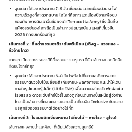
จุดเด่น : ใช้เวลาประมาณ 7-9 วัน เชื่อมต่อแต่ละเมืองด้วยรถไฟ
ความเร็วสูงที่สะดวกสบาย ไฮไลท์คือการแวะเมืองซีอานเพื่อชม
กองทัพทหารดินเผาจิ๋นซีฮ่องเต้ (Terracotta Army) ซึ่งเป็นสิ่ง
มหัศจรรย์ของโลก ถือเป็นเส้นทางปฐมฤกษ์บน แผนที่เที่ยวจีน
2026 ที่ครบเครื่องที่สุด
เส้นทางที่
2 :
ดื่มด่ำธรรมชาติระดับพรีเมียม
(
เฉิงตู
–
หวงหลง
–
จิ่วจ้ายโกว
)
หากคุณเป็นสายธรรมชาติที่ชื่นชอบความหรูหรา นี่คือ เส้นทางยอดฮิตจีน
ที่ตอบโจทย์ที่สุด
จุดเด่น : ใช้เวลาประมาณ 6-8 วัน โฟกัสไปที่ความอลังการของ
ธรรมชาติช่วงใบไม้เปลี่ยนสี (กันยายน-พฤศจิกายน) แนะนำให้เดิน
ทางในรูปแบบกรุ๊ปเล็ก (Little FAM) เพื่อความคล่องตัว พักผ่อนใน
โรงแรม 5 ดาวระดับลักซ์ชัวรี่ในเฉิงตู ก่อนเดินทางขึ้นเหนือสู่จิ่วจ้าย
โกว เป็นเส้นทางที่ผสมผสานความเป็น เที่ยวจีน Exclusive กับความ
บริสุทธิ์ของธรรมชาติได้อย่างไร้ที่ติ
เส้นทางที่
3 :
โรแมนติกเจียงหนาน
(
เซี่ยงไฮ้
–
หางโจว
–
ซูโจว
)
เส้นทางแห่งสายน้ำและศิลปะ ที่เต็มไปด้วยความสุนทรีย์