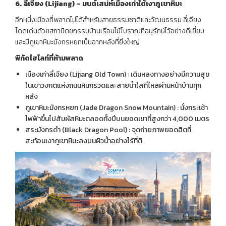
6.
ลี่เจียง
(Lijiang) –
มนต์เสน่ห์เมืองเก่าใต้เงาภูเขาหิมะ
อีกหนึ่งเมืองที่พลาดไม่ได้สำหรับสายธรรมชาติและวัฒนธรรม ลี่เจียง
โดดเด่นด้วยสถาปัตยกรรมบ้านเรือนไม้โบราณที่อนุรักษ์ไว้อย่างดีเยี่ยม
และมีภูเขาหิมะมังกรหยกเป็นฉากหลังที่ยิ่งใหญ่
พิกัดไฮไลท์ที่ห้ามพลาด
เมืองเก่าลี่เจียง (Lijiang Old Town) : เดินหลงทางอย่างมีความสุข
ในเขาวงกตแห่งถนนหินกรวดและสายน้ำใสที่ไหลผ่านหน้าบ้านทุก
หลัง
ภูเขาหิมะมังกรหยก (Jade Dragon Snow Mountain) : นั่งกระเช้า
ไฟฟ้าขึ้นไปสัมผัสหิมะตลอดทั้งปีบนยอดเขาที่สูงกว่า 4,000 เมตร
สระมังกรดำ (Black Dragon Pool) : จุดถ่ายภาพยอดฮิตที่
สะท้อนเงาภูเขาหิมะลงบนผิวน้ำอย่างไร้ที่ติ