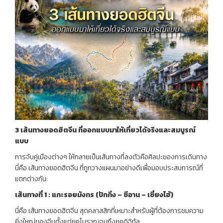
3
เส้นทางยอดฮิตจีน
ที่ออกแบบมาให้เที่ยวได้จริงและสมบูรณ์
แบบ
การจับคู่เมืองต่างๆ ให้กลายเป็นเส้นทางที่ลงตัวคือศิลปะของการเดินทาง
นี่คือ เส้นทางยอดฮิตจีน ที่ถูกวางแผนมาอย่างดีเพื่อมอบประสบการณ์ที่
แตกต่างกัน:
เส้นทางที่
1 :
แกะรอยมังกร
(
ปักกิ่ง
–
ซีอาน
–
เซี่ยงไฮ้
)
นี่คือ เส้นทางยอดฮิตจีน สุดคลาสสิกที่เหมาะสำหรับผู้ที่ต้องการชมความ
ยิ่งใหญ่ของจีนตั้งแต่ยุคโบราณจนถึงยุคดิจิทัล