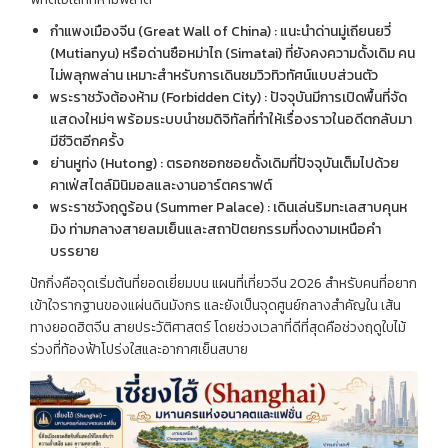
กำแพงเมืองจีน (Great Wall of China) : แนะนำด่านมู่เถียนยวี่
(Mutianyu) หรือด่านซือหม่าไถ (Simatai) ที่ยังคงความดั้งเดิม คน
ไม่พลุกพล่าน เหมาะสำหรับการเดินชมวิวทิวทัศน์แบบส่วนตัว
พระราชวังต้องห้าม (Forbidden City) : ปัจจุบันมีการเปิดพื้นที่จัด
แสดงใหม่ๆ พร้อมระบบนำชมดิจิทัลที่ทำให้เรื่องราวในอดีตกลับมา
มีชีวิตอีกครั้ง
ย่านหูท่ง (Hutong) : ตรอกซอกซอยดั้งเดิมที่ปัจจุบันเต็มไปด้วย
คาเฟ่สไตล์มินิมอลและงานอาร์ตคราฟต์
พระราชวังฤดูร้อน (Summer Palace) : เดินเล่นริมทะเลสาบคุนห
มิง ท่ามกลางสายลมเย็นและสถาปัตยกรรมที่งดงามเหนือคำ
บรรยาย
ปักกิ่งคือจุดเริ่มต้นที่ยอดเยี่ยมบน แผนที่เที่ยวจีน 2026 สำหรับคนที่อยาก
เข้าใจรากฐานของแผ่นดินมังกร และยังเป็นจุดศูนย์กลางสำคัญใน เส้น
ทางยอดฮิตจีน สายประวัติศาสตร์ โดยช่วงเวลาที่ดีที่สุดคือช่วงฤดูใบไม้
ร่วงที่ท้องฟ้าโปร่งใสและอากาศเย็นสบาย