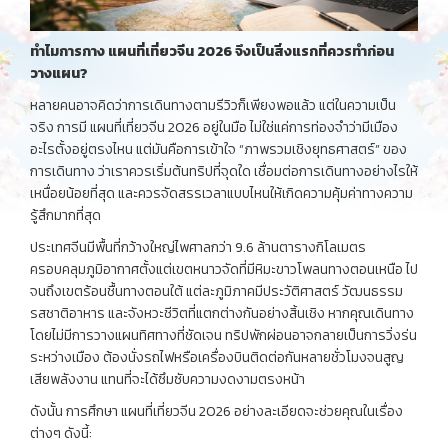
ทำไมการกาง
แผนที่เที่ยวจีน
2026
จึงเป็นสิ่งแรกที่ควรทำก่อน
วางแผน
?
หลายคนอาจคิดว่าการเดินทางตามรีวิวก็เพียงพอแล้ว แต่ในความเป็น
จริง การมี แผนที่เที่ยวจีน 2026 อยู่ในมือ ไม่ใช่แค่การท่องจำว่ามีเมือง
อะไรตั้งอยู่ตรงไหน แต่มันคือการเข้าใจ “ภาพรวมเชิงยุทธศาสตร์” ของ
การเดินทาง ว่าเราควรเริ่มต้นทริปที่จุดใด เชื่อมต่อการเดินทางอย่างไรให้
เหนื่อยน้อยที่สุด และควรจัดสรรเวลาแบบไหนให้เกิดความคุ้มค่าทางความ
รู้สึกมากที่สุด
ประเทศจีนมีพื้นที่กว้างใหญ่ไพศาลกว่า 9.6 ล้านตารางกิโลเมตร
ครอบคลุมภูมิอากาศตั้งแต่เขตหนาวจัดที่มีหิมะขาวโพลนทางตอนเหนือ ไป
จนถึงเขตร้อนชื้นทางตอนใต้ แต่ละภูมิภาคมีประวัติศาสตร์ วัฒนธรรม
รสชาติอาหาร และจังหวะชีวิตที่แตกต่างกันอย่างสิ้นเชิง หากคุณเดินทาง
โดยไม่มีการวางแผนทิศทางที่ชัดเจน ทริปพักผ่อนอาจกลายเป็นการวิ่งร่น
ระหว่างเมือง ต้องนั่งรถไฟหรือเครื่องบินติดต่อกันหลายชั่วโมงจนสูญ
เสียพลังงาน แทนที่จะได้ซึมซับความงดงามตรงหน้า
ดังนั้น การศึกษา แผนที่เที่ยวจีน 2026 อย่างละเอียดจะช่วยคุณในเรื่อง
ต่างๆ ดังนี้: