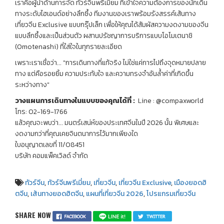
เราคือผู้นำด้านการจัด ทัวร์จีนพรีเมี่ยม ที่เข้าใจความต้องการของนักเดิน
ทางระดับไฮเอนด์อย่างลึกซึ้ง ทีมงานของเราพร้อมรังสรรค์เส้นทาง
เที่ยวจีน Exclusive แบบกรุ๊ปเล็ก เพื่อให้คุณได้สัมผัสความงดงามของจีน
แบบลึกซึ้งและเป็นส่วนตัว ผสานปรัชญาการบริการแบบโอโมเตนาชิ
(Omotenashi) ที่ใส่ใจในทุกรายละเอียด
เพราะเราเชื่อว่า... "การเดินทางที่แท้จริง ไม่ใช่แค่การไปถึงจุดหมายปลาย
ทาง แต่คือรอยยิ้ม ความประทับใจ และความทรงจำอันล้ำค่าที่เกิดขึ้น
ระหว่างทาง"
วางแผนการเดินทางในแบบของคุณได้ที่
:
Line : @compaxworld
โทร: 02-169-1766
แล้วคุณจะพบว่า... มนตร์เสน่ห์ของประเทศจีนในปี 2026 นั้น พิเศษและ
งดงามกว่าที่คุณเคยจินตนาการไว้มากเพียงใด
ใบอนุญาตเลขที่ 11/08451
บริษัท คอมแพ็คเวิลด์ จำกัด
ทัวร์จีน
,
ทัวร์จีนพรีเมี่ยม
,
เที่ยวจีน
,
เที่ยวจีน Exclusive
,
เมืองยอดฮิ
ตจีน
,
เส้นทางยอดฮิตจีน
,
แผนที่เที่ยวจีน 2026
,
โปรแกรมเที่ยวจีน
SHARE NOW