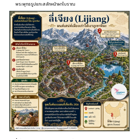
พระพุทธรูปแกะสลักหน้าผาโบราณ