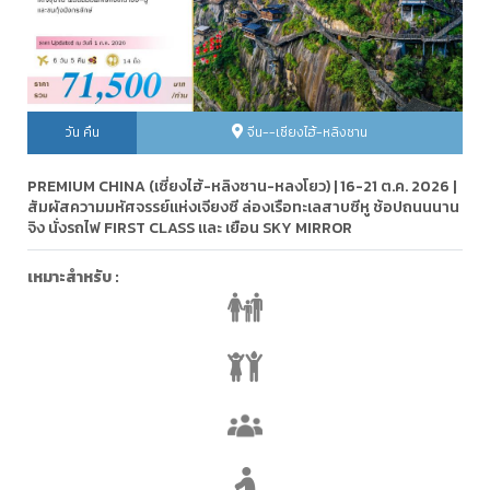
วัน คืน
จีน--เซียงไฮ้-หลิงซาน
PREMIUM CHINA (เซี่ยงไฮ้-หลิงซาน-หลงโยว) | 16-21 ต.ค. 2026 |
สัมผัสความมหัศจรรย์แห่งเจียงซี ล่องเรือทะเลสาบซีหู ช้อปถนนนาน
จิง นั่งรถไฟ FIRST CLASS และ เยือน SKY MIRROR
เหมาะสำหรับ :