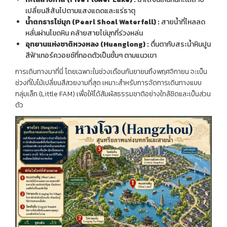
เปลี่ยนสีสันไปตามแสงแดดและแร่ธาตุ
น้ำตกธารไข่มุก
(Pearl Shoal Waterfall) :
สายน้ำที่ไหลลด
หลั่นผ่านโขดหิน คล้ายสายไข่มุกที่ร่วงหล่น
อุทยานแห่งชาติหวงหลง
(Huanglong) :
ตื่นตากับสระน้ำหินปูน
สีฟ้าเทอร์ควอยซ์ที่ทอดตัวเป็นชั้นๆ ตามแนวเขา
การเดินทางมาที่นี่ โดยเฉพาะในช่วงเดือนกันยายนถึงพฤศจิกายน จะเป็น
ช่วงที่ใบไม้เปลี่ยนสีสวยงามที่สุด เหมาะสำหรับการจัดการเดินทางแบบ
กลุ่มเล็ก (Little FAM) เพื่อให้ได้สัมผัสธรรมชาติอย่างใกล้ชิดและเป็นส่วน
ตัว