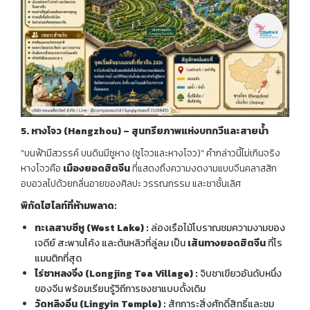
5.
หางโจว
(Hangzhou) –
สุนทรียภาพแห่งบทกวีและสายน้ำ
"บนฟ้ามีสวรรค์ บนดินมีซูหาง (ซูโจวและหางโจว)" คำกล่าวนี้ไม่เกินจริง
หางโจวคือ
เมืองยอดฮิตจีน
ที่แสดงถึงความงดงามแบบจีนคลาสสิก
อบอวลไปด้วยกลิ่นอายของศิลปะ วรรณกรรม และชาชั้นเลิศ
พิกัดไฮไลท์ที่ห้ามพลาด
:
ทะเลสาบซีหู
(West Lake) :
ล่องเรือไม้โบราณชมความงามของ
เจดีย์ สะพานโค้ง และต้นหลิวที่ลู่ลม เป็น
เส้นทางยอดฮิตจีน
ที่โร
แมนติกที่สุด
ไร่ชาหลงจิ่ง
(Longjing Tea Village) :
จิบชาเขียวอันดับหนึ่ง
ของจีน พร้อมเรียนรู้วิถีการชงชาแบบดั้งเดิม
วัดหลิงอิ่น
(Lingyin Temple) :
สักการะสิ่งศักดิ์สิทธิ์และชม