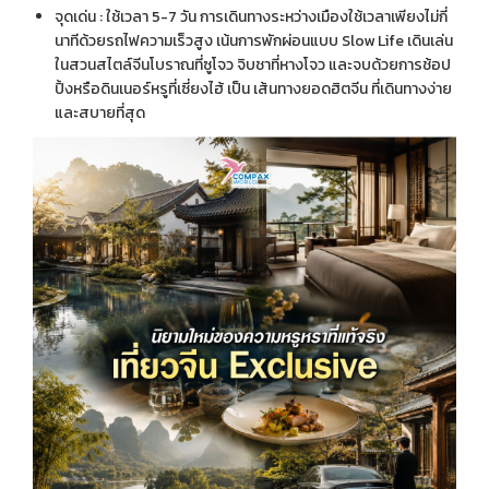
จุดเด่น : ใช้เวลา 5-7 วัน การเดินทางระหว่างเมืองใช้เวลาเพียงไม่กี่
นาทีด้วยรถไฟความเร็วสูง เน้นการพักผ่อนแบบ Slow Life เดินเล่น
ในสวนสไตล์จีนโบราณที่ซูโจว จิบชาที่หางโจว และจบด้วยการช้อป
ปิ้งหรือดินเนอร์หรูที่เซี่ยงไฮ้ เป็น เส้นทางยอดฮิตจีน ที่เดินทางง่าย
และสบายที่สุด