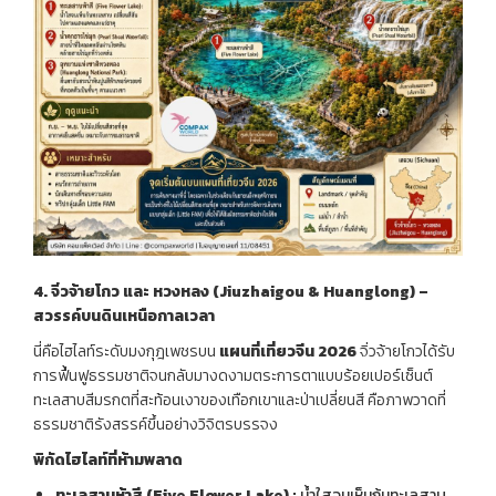
4.
จิ่วจ้ายโกว
และ
หวงหลง
(Jiuzhaigou & Huanglong) –
สวรรค์บนดินเหนือกาลเวลา
นี่คือไฮไลท์ระดับมงกุฎเพชรบน
แผนที่เที่ยวจีน
2026
จิ่วจ้ายโกวได้รับ
การฟื้นฟูธรรมชาติจนกลับมางดงามตระการตาแบบร้อยเปอร์เซ็นต์
ทะเลสาบสีมรกตที่สะท้อนเงาของเทือกเขาและป่าเปลี่ยนสี คือภาพวาดที่
ธรรมชาติรังสรรค์ขึ้นอย่างวิจิตรบรรจง
พิกัดไฮไลท์ที่ห้ามพลาด
ทะเลสาบห้าสี
(Five Flower Lake) :
น้ำใสจนเห็นก้นทะเลสาบ