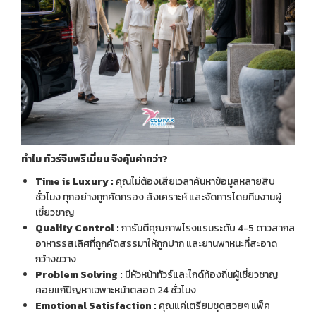
ทำไม
ทัวร์จีนพรีเมี่ยม
จึงคุ้มค่ากว่า
?
Time is Luxury :
คุณไม่ต้องเสียเวลาค้นหาข้อมูลหลายสิบ
ชั่วโมง ทุกอย่างถูกคัดกรอง สังเคราะห์ และจัดการโดยทีมงานผู้
เชี่ยวชาญ
Quality Control :
การันตีคุณภาพโรงแรมระดับ 4-5 ดาวสากล
อาหารรสเลิศที่ถูกคัดสรรมาให้ถูกปาก และยานพาหนะที่สะอาด
กว้างขวาง
Problem Solving :
มีหัวหน้าทัวร์และไกด์ท้องถิ่นผู้เชี่ยวชาญ
คอยแก้ปัญหาเฉพาะหน้าตลอด 24 ชั่วโมง
Emotional Satisfaction :
คุณแค่เตรียมชุดสวยๆ แพ็ค