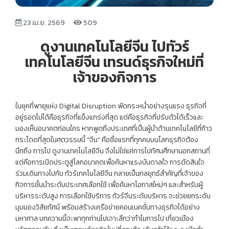
23 เม.ย. 2569
509
ดูงานเทคโนโลยีจีน ไปทัวร์
เทคโนโลยีจีน เทรนด์ธุรกิจใหม่ที่
เจ้าของกิจการ
ในยุคที่พายุแห่ง Digital Disruption พัดกระหน่ำอย่างรุนแรง ธุรกิจที่
อยู่รอดไม่ได้คือธุรกิจที่แข็งแกร่งที่สุด แต่คือธุรกิจที่ปรับตัวได้เร็วและ
มองเห็นอนาคตก่อนใคร หากพูดถึงประเทศที่เป็นผู้นำด้านเทคโนโลยีที่ก้าว
กระโดดที่สุดในศตวรรษนี้ "จีน" คือชื่อแรกที่ทุกคนบนโลกธุรกิจต้อง
นึกถึง การไป ดูงานเทคโนโลยีจีน จึงไม่ใช่แค่การไปทัศนศึกษานอกสถานที่
แต่คือการเปิดประตูสู่โลกอนาคตเพื่อค้นหาแรงบันดาลใจ การตัดสินใจ
ร่วมเดินทางไปกับ ทัวร์เทคโนโลยีจีน กลายเป็นกลยุทธ์สำคัญที่เจ้าของ
กิจการชั้นนำระดับประเทศเลือกใช้ เพื่อค้นหาโอกาสใหม่ๆ และสำหรับผู้
บริหารระดับสูง การเลือกใช้บริการ ทัวร์จีนระดับบริหาร จะช่วยยกระดับ
มุมมองวิสัยทัศน์ พร้อมสร้างเครือข่ายคอนเนคชั่นทางธุรกิจได้อย่าง
มหาศาล บทความนี้จะพาทุกท่านไปเจาะลึกว่าทำไมการไป เที่ยวเมือง