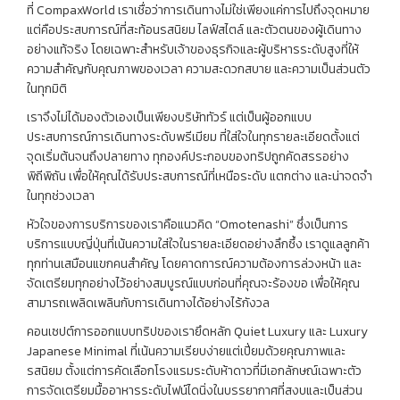
ที่ CompaxWorld เราเชื่อว่าการเดินทางไม่ใช่เพียงแค่การไปถึงจุดหมาย
แต่คือประสบการณ์ที่สะท้อนรสนิยม ไลฟ์สไตล์ และตัวตนของผู้เดินทาง
อย่างแท้จริง โดยเฉพาะสำหรับเจ้าของธุรกิจและผู้บริหารระดับสูงที่ให้
ความสำคัญกับคุณภาพของเวลา ความสะดวกสบาย และความเป็นส่วนตัว
ในทุกมิติ
เราจึงไม่ได้มองตัวเองเป็นเพียงบริษัททัวร์ แต่เป็นผู้ออกแบบ
ประสบการณ์การเดินทางระดับพรีเมียม ที่ใส่ใจในทุกรายละเอียดตั้งแต่
จุดเริ่มต้นจนถึงปลายทาง ทุกองค์ประกอบของทริปถูกคัดสรรอย่าง
พิถีพิถัน เพื่อให้คุณได้รับประสบการณ์ที่เหนือระดับ แตกต่าง และน่าจดจำ
ในทุกช่วงเวลา
หัวใจของการบริการของเราคือแนวคิด “Omotenashi” ซึ่งเป็นการ
บริการแบบญี่ปุ่นที่เน้นความใส่ใจในรายละเอียดอย่างลึกซึ้ง เราดูแลลูกค้า
ทุกท่านเสมือนแขกคนสำคัญ โดยคาดการณ์ความต้องการล่วงหน้า และ
จัดเตรียมทุกอย่างไว้อย่างสมบูรณ์แบบก่อนที่คุณจะร้องขอ เพื่อให้คุณ
สามารถเพลิดเพลินกับการเดินทางได้อย่างไร้กังวล
คอนเซปต์การออกแบบทริปของเรายึดหลัก Quiet Luxury และ Luxury
Japanese Minimal ที่เน้นความเรียบง่ายแต่เปี่ยมด้วยคุณภาพและ
รสนิยม ตั้งแต่การคัดเลือกโรงแรมระดับห้าดาวที่มีเอกลักษณ์เฉพาะตัว
การจัดเตรียมมื้ออาหารระดับไฟน์ไดนิ่งในบรรยากาศที่สงบและเป็นส่วน