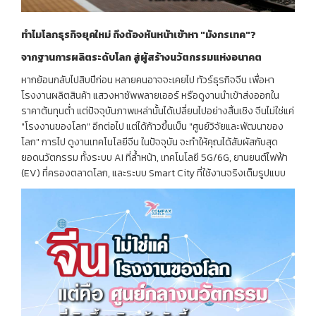
ทำไมโลกธุรกิจยุคใหม่ ถึงต้องหันหน้าเข้าหา "มังกรเทค"
?
จากฐานการผลิตระดับโลก สู่ผู้สร้างนวัตกรรมแห่งอนาคต
หากย้อนกลับไปสิบปีก่อน หลายคนอาจจะเคยไป ทัวร์ธุรกิจจีน เพื่อหา
โรงงานผลิตสินค้า แสวงหาซัพพลายเออร์ หรือดูงานนำเข้าส่งออกใน
ราคาต้นทุนต่ำ แต่ปัจจุบันภาพเหล่านั้นได้เปลี่ยนไปอย่างสิ้นเชิง จีนไม่ใช่แค่
"โรงงานของโลก" อีกต่อไป แต่ได้ก้าวขึ้นเป็น "ศูนย์วิจัยและพัฒนาของ
โลก" การไป ดูงานเทคโนโลยีจีน ในปัจจุบัน จะทำให้คุณได้สัมผัสกับสุด
ยอดนวัตกรรม ทั้งระบบ AI ที่ล้ำหน้า, เทคโนโลยี 5G/6G, ยานยนต์ไฟฟ้า
(EV) ที่ครองตลาดโลก, และระบบ Smart City ที่ใช้งานจริงเต็มรูปแบบ