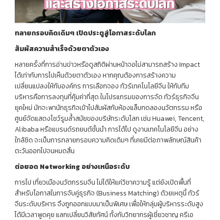
ทลายกรอบคิดเดิมๆ เปิดประตูสู่โอกาสระดับโลก
สัมผัสความสำเร็จด้วยตาตัวเอง
หลายครั้งที่การอ่านข่าวหรือดูสถิติผ่านหน้าจอไม่สามารถสร้าง Impact
ได้เท่ากับการไปเห็นด้วยตาตัวเอง หากคุณต้องการสร้างความ
เปลี่ยนแปลงให้กับองค์กร การเลือกจอง ทัวร์เทคโนโลยีจีน ให้กับทีม
บริหารคือการลงทุนที่คุ้มค่าที่สุด ในโปรแกรมของการจัด ทัวร์ธุรกิจจีน
ยุคใหม่ มักจะพานักธุรกิจเข้าไปสัมผัสกับห้องแล็บทดลองนวัตกรรม หรือ
ศูนย์จัดแสดงโชว์รูมล้ำสมัยของบริษัทระดับโลก เช่น Huawei, Tencent,
Alibaba หรือแบรนด์รถยนต์ชั้นนำ การได้ไป ดูงานเทคโนโลยีจีน อย่าง
ใกล้ชิด จะเป็นการทลายกรอบความคิดเดิมๆ ที่เคยมีต่อภาพลักษณ์สินค้า
ตะวันออกไปจนหมดสิ้น
ต่อยอด
Networking
อย่างเหนือระดับ
การไป เที่ยวเมืองนวัตกรรมจีน ไม่ได้ให้แค่วิชาความรู้ แต่ยังเปิดพื้นที่
สำหรับโอกาสในการจับคู่ธุรกิจ (Business Matching) ด้วยเหตุนี้ ทัวร์
จีนระดับบริหาร จึงถูกออกแบบมาเป็นพิเศษ เพื่อให้กลุ่มผู้บริหารระดับสูง
ได้มีเวลาพูดคุย แลกเปลี่ยนวิสัยทัศน์ ทั้งกับวิทยากรผู้เชี่ยวชาญ ครีเอ