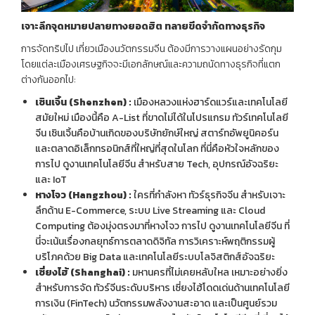
เจาะลึกจุดหมายปลายทางยอดฮิต ทลายขีดจำกัดทางธุรกิจ
การจัดทริปไป เที่ยวเมืองนวัตกรรมจีน ต้องมีการวางแผนอย่างรัดกุม
โดยแต่ละเมืองเศรษฐกิจจะมีเอกลักษณ์และความถนัดทางธุรกิจที่แตก
ต่างกันออกไป:
เซินเจิ้น (
Shenzhen) :
เมืองหลวงแห่งฮาร์ดแวร์และเทคโนโลยี
สมัยใหม่ เมืองนี้คือ A-List ที่ขาดไม่ได้ในโปรแกรม ทัวร์เทคโนโลยี
จีน เซินเจิ้นคือบ้านเกิดของบริษัทยักษ์ใหญ่ สตาร์ทอัพยูนิคอร์น
และตลาดอิเล็กทรอนิกส์ที่ใหญ่ที่สุดในโลก ที่นี่คือหัวใจหลักของ
การไป ดูงานเทคโนโลยีจีน สำหรับสาย Tech, อุปกรณ์อัจฉริยะ
และ IoT
หางโจว (
Hangzhou) :
ใครที่กำลังหา ทัวร์ธุรกิจจีน สำหรับเจาะ
ลึกด้าน E-Commerce, ระบบ Live Streaming และ Cloud
Computing ต้องมุ่งตรงมาที่หางโจว การไป ดูงานเทคโนโลยีจีน ที่
นี่จะเน้นเรื่องกลยุทธ์การตลาดดิจิทัล การวิเคราะห์พฤติกรรมผู้
บริโภคด้วย Big Data และเทคโนโลยีระบบโลจิสติกส์อัจฉริยะ
เซี่ยงไฮ้ (
Shanghai) :
มหานครที่ไม่เคยหลับใหล เหมาะอย่างยิ่ง
สำหรับการจัด ทัวร์จีนระดับบริหาร เซี่ยงไฮ้โดดเด่นด้านเทคโนโลยี
การเงิน (FinTech) นวัตกรรมพลังงานสะอาด และเป็นศูนย์รวม