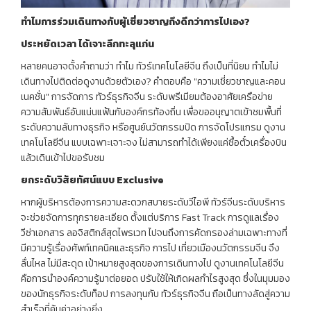
ทำไมการร่วมเดินทางกับผู้เชี่ยวชาญถึงดีกว่าการไปเอง
?
ประหยัดเวลา ได้เจาะลึกทะลุแก่น
หลายคนอาจตั้งคำถามว่า ทำไม ทัวร์เทคโนโลยีจีน ถึงเป็นที่นิยม ทำไมไม่
เดินทางไปติดต่อดูงานด้วยตัวเอง? คำตอบคือ "ความเชี่ยวชาญและคอน
เนคชั่น" การจัดการ ทัวร์ธุรกิจจีน ระดับพรีเมียมต้องอาศัยเครือข่าย
ความสัมพันธ์อันแน่นแฟ้นกับองค์กรท้องถิ่น เพื่อขออนุญาตเข้าชมพื้นที่
ระดับความลับทางธุรกิจ หรือศูนย์นวัตกรรมปิด การจัดโปรแกรม ดูงาน
เทคโนโลยีจีน แบบเฉพาะเจาะจง ไม่สามารถทำได้เพียงแค่ซื้อตั๋วเครื่องบิน
แล้วเดินเข้าไปขอรับชม
ยกระดับวิสัยทัศน์แบบ
Exclusive
หากผู้บริหารต้องการความสะดวกสบายระดับวีไอพี ทัวร์จีนระดับบริหาร
จะช่วยจัดการทุกรายละเอียด ตั้งแต่บริการ Fast Track การดูแลเรื่อง
วีซ่าเอกสาร ลอจิสติกส์สุดไพรเวท ไปจนถึงการคัดกรองล่ามเฉพาะทางที่
มีความรู้เรื่องศัพท์เทคนิคและธุรกิจ การไป เที่ยวเมืองนวัตกรรมจีน จึง
ลื่นไหล ไม่มีสะดุด เป้าหมายสูงสุดของการเดินทางไป ดูงานเทคโนโลยีจีน
คือการนำองค์ความรู้มาต่อยอด ปรับใช้ให้เกิดผลกำไรสูงสุด ซึ่งในมุมมอง
ของนักธุรกิจระดับท็อป การลงทุนกับ ทัวร์ธุรกิจจีน ถือเป็นทางลัดสู่ความ
สำเร็จที่คุ้มค่าอย่างยิ่ง