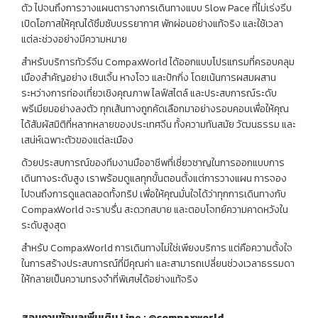
ตัว ไปจนถึงการวางแผนตารางการเดินทางแบบ Slow Pace ที่ไม่เร่งรีบ
เปิดโอกาสให้คุณได้ซึมซับบรรยากาศ พักผ่อนอย่างแท้จริง และใช้เวลา
แต่ละช่วงอย่างมีความหมาย
สำหรับบริการทัวร์จีน CompaxWorld ได้ออกแบบโปรแกรมที่ครอบคลุม
เมืองสำคัญอย่าง เซินเจิ้น หางโจว และปักกิ่ง โดยเน้นการผสมผสาน
ระหว่างการท่องเที่ยวเชิงคุณภาพ ไลฟ์สไตล์ และประสบการณ์ระดับ
พรีเมียมอย่างลงตัว ทุกเส้นทางถูกคัดเลือกมาอย่างรอบคอบเพื่อให้คุณ
ได้สัมผัสมิติที่หลากหลายของประเทศจีน ทั้งความทันสมัย วัฒนธรรม และ
เสน่ห์เฉพาะตัวของแต่ละเมือง
ด้วยประสบการณ์ของทีมงานมืออาชีพที่เชี่ยวชาญในการออกแบบการ
เดินทางระดับสูง เราพร้อมดูแลทุกขั้นตอนตั้งแต่การวางแผน การจอง
ไปจนถึงการดูแลตลอดทั้งทริป เพื่อให้คุณมั่นใจได้ว่าทุกการเดินทางกับ
CompaxWorld จะราบรื่น สะดวกสบาย และตอบโจทย์ความคาดหวังใน
ระดับสูงสุด
สำหรับ CompaxWorld การเดินทางไม่ใช่เพียงบริการ แต่คือความตั้งใจ
ในการสร้างประสบการณ์ที่มีคุณค่า และสามารถเปลี่ยนช่วงเวลาธรรมดา
ให้กลายเป็นความทรงจำที่พิเศษได้อย่างแท้จริง
สอบถามข้อมูลเพิ่มเติม
Line : @compaxworld