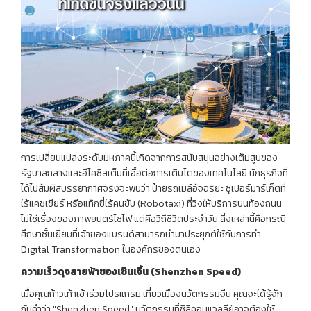
การเปลี่ยนแปลงระดับมหภาคนี้เกิดจากการสนับสนุนอย่างเต็มสูบของ
รัฐบาลกลางและอีโคซิสเต็มที่เอื้อต่อการเติบโตของเทคโนโลยี นักธุรกิจที่
ได้ไปสัมผัสบรรยากาศจริงจะพบว่า ป้ายรถเมล์อัจฉริยะ ซูเปอร์มาร์เก็ตที่
ไร้แคชเชียร์ หรือแท็กซี่ไร้คนขับ (Robotaxi) ที่วิ่งให้บริการบนท้องถนน
ไม่ใช่เรื่องของภาพยนตร์ไซไฟ แต่คือวิถีชีวิตประจำวัน สิ่งเหล่านี้คือกรณี
ศึกษาชั้นเยี่ยมที่เจ้าของแบรนด์สามารถนำมาประยุกต์ใช้กับการทำ
Digital Transformation ในองค์กรของตนเอง
ความเร็วดุจสายฟ้าของเซินเจิ้น (
Shenzhen Speed)
เมื่อคุณก้าวเท้าเข้าร่วมโปรแกรม เที่ยวเมืองนวัตกรรมจีน คุณจะได้รู้จัก
กับคำว่า "Shenzhen Speed" นวัตกรรมที่ซิลิคอนแวลลีย์อาจต้องใช้