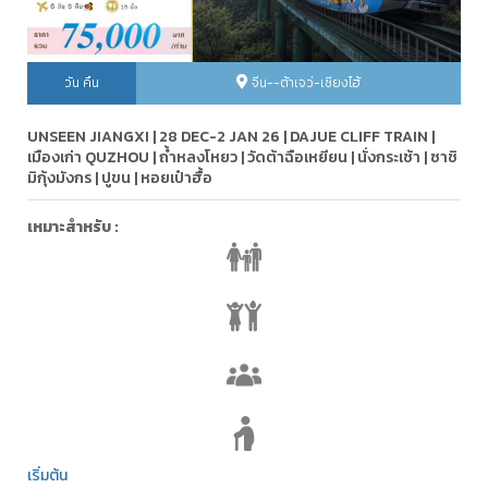
วัน คืน
จีน--ต้าเจว่-เซียงไฮ้
UNSEEN JIANGXI | 28 DEC-2 JAN 26 | DAJUE CLIFF TRAIN |
เมืองเก่า QUZHOU | ถ้ำหลงโหยว | วัดต้าฉือเหยียน | นั่งกระเช้า | ซาชิ
มิกุ้งมังกร | ปูขน | หอยเป๋าฮื้อ
เหมาะสำหรับ :
เริ่มต้น