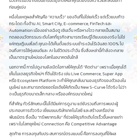
นวัตกรรมจีน ถึงเป็นเทรนด์ธุรกิจใหม่ที่คุณต้องรีบคว้าไว้และลงมือทำ
ก่อนคู่แข่ง
หนึ่งในเหตุผลสำคัญคือ “ความเร็ว” ของจีนที่ไม่ใช่แค่เร็ว แต่เร็วแบบก้าว
กระโดด ทั้งด้าน AI, Smart City, E-commerce, FinTech และ
Automation เมืองอย่างเฉิงตู เซินเจิ้น หรือหางโจว กลายเป็นสนาม
ทดลองนวัตกรรมระดับโลกที่ธุรกิจสามารถเรียนรู้ได้แบบของจริง ไม่ใช่
แค่ทฤษฎีบนสไลด์ คุณจะได้เห็นตั้งแต่ระบบชำระเงินไร้เงินสด 100% ไป
จนถึงการใช้หุ่นยนต์และ AI ในชีวิตประจำวัน ซึ่งสิ่งเหล่านี้กำลังจะกลาย
เป็นมาตรฐานใหม่ของโลกในอนาคตอันใกล้
นอกจากนี้ การไปดูงานยังเปิดโอกาสให้คุณได้ “คิดต่าง” เพราะเมื่อคุณได้
เห็นโมเดลธุรกิจใหม่ๆ ที่จีนใช้จริง เช่น Live Commerce, Super App
หรือ Ecosystem Platform จะทำให้คุณกลับมามองธุรกิจของตัวเองใน
มุมใหม่ และสามารถต่อยอดไอเดียให้เกิดเป็น New S-Curve ได้จริง ไม่ว่า
จะเป็นธุรกิจขนาดเล็ก กลาง หรือองค์กรขนาดใหญ่
ที่สำคัญ ทัวร์ลักษณะนี้ไม่ได้มีแค่การดูงาน แต่ยังรวมถึงการพบปะผู้
ประกอบการตัวจริง เยี่ยมชมบริษัทเทคโนโลยี และสร้างเครือข่าย
พันธมิตร ซึ่งเป็น “ทรัพยากรลับ” ที่ช่วยให้ธุรกิจเติบโตเร็วขึ้นหลายเท่า
เพราะในโลกยุคใหม่ Connection คือ Competitive Advantage
สุดท้าย การลงทุนกับประสบการณ์ตรงแบบนี้ คือการลงทุนที่ให้ผล