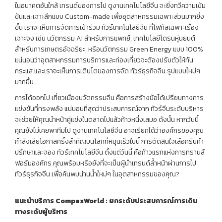
ในอนาคตอันใกล้ เทรนด์ของการไป ดูงานเทคโนโลยีจีน จะยิ่งทวีความเข้ม
ข้นและเจาะลึกแบบ Custom-made เพื่ออุตสาหกรรมเฉพาะส่วนมากยิ่ง
ขึ้น เราจะเห็นการจัดการเข้าร่วม ทัวร์เทคโนโลยีจีน ที่โฟกัสเฉพาะเรื่อง
เจาะจง เช่น นวัตกรรม AI สำหรับการแพทย์, เทคโนโลยีโดรนหุ่นยนต์
สำหรับการเกษตรอัจฉริยะ, หรือนวัตกรรม Green Energy แบบ 100%
แน่นอนว่าอุตสาหกรรมการบริการและท่องเที่ยวจะต้องปรับตัวให้ทัน
กระแส และเราจะเห็นการเติบโตของการจัด ทัวร์ธุรกิจจีน รูปแบบใหม่ๆ
มากขึ้น
การได้ออกไป เที่ยวเมืองนวัตกรรมจีน คือการสร้างข้อได้เปรียบทางการ
แข่งขันที่ทรงพลัง แน่นอนที่สุดว่าประสบการณ์จาก ทัวร์จีนระดับบริหาร
จะช่วยให้คุณนำหน้าคู่แข่งในตลาดไปแล้วก้าวหนึ่งเสมอ ดังนั้น หากวันนี้
คุณยังไม่เคยพาทีมไป ดูงานเทคโนโลยีจีน อาจเรียกได้ว่าองค์กรของคุณ
กำลังเสียโอกาสครั้งสำคัญบนโลกที่หมุนเร็วใบนี้ การตัดสินใจเลือกรับคำ
ปรึกษาและจอง ทัวร์เทคโนโลยีจีน ตั้งแต่วันนี้ คือก้าวแรกแห่งการทรานส์
ฟอร์มองค์กร คุณพร้อมหรือยังที่จะเป็นผู้นำเทรนด์ล้ำหน้าผ่านการไป
ทัวร์ธุรกิจจีน เพื่อค้นพบน่านน้ำใหม่ๆ ในอุตสาหกรรมของคุณ?
แนะนำบริการ
CompaxWorld :
ยกระดับประสบการณ์การเดิน
ทางระดับผู้บริหาร