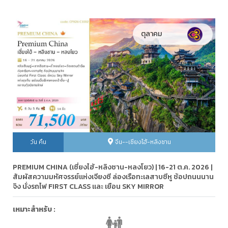
ตุลาคม
วัน คืน
จีน--เซียงไฮ้-หลิงซาน
PREMIUM CHINA (เซี่ยงไฮ้-หลิงซาน-หลงโยว) | 16-21 ต.ค. 2026 |
สัมผัสความมหัศจรรย์แห่งเจียงซี ล่องเรือทะเลสาบซีหู ช้อปถนนนาน
จิง นั่งรถไฟ FIRST CLASS และ เยือน SKY MIRROR
เหมาะสำหรับ :