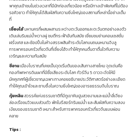
พาคุณเข้าชมในช่วงเวลาที่มีนักท่องเที่ยวน้อย หรือมีทางเข้าพิเศษที่ไม่ต้อง
รอคิวยาว ทำให้คุณได้สัมผัสกับความยิ่งใหญ่ของสถานที่เหล่านี้อย่างเต็ม
ที่
เซี่ยงไฮ้
มหานครที่ผสมผสานระหว่างตะวันออกและตะวันตกอย่างลงตัว
เดินเล่นริมแม่น้ำหวางผู่ ชมตึกระฟ้าอันทันสมัย เยี่ยมชมย่านคอนเซสชั่น
ฝรั่งเศส และช้อปปิ้งในห้างสรรพสินค้าระดับโลกบนถนนหนานจิงลู
การพาครอบครัวเที่ยวจีนที่เซี่ยงไฮ้จะทำให้ทุกคนตื่นตาตื่นใจกับความ
เจริญและความทันสมัย
ซีอาน
เมืองโบราณที่เคยเป็นจุดเริ่มต้นของเส้นทางสายไหม จุดเด่นคือ
กองทัพทหารดินเผาที่มีชื่อเสียงระดับโลก ทัวร์จีน 5 ดาวจะจัดให้มี
มัคคุเทศก์ผู้เชี่ยวชาญเฉพาะทางคอยอธิบายประวัติศาสตร์อย่างละเอียด
ทำให้คุณเข้าใจและซาบซึ้งในความยิ่งใหญ่ของอารยธรรมจีนโบราณ
กุ้ยหลิน
สวรรค์แห่งธรรมชาติที่มีภูเขาหินปูนสวยงามและแม่น้ำลี่เจียง
ล่องเรือชมวิวแบบส่วนตัว พักในรีสอร์ทริมแม่น้ำ และสัมผัสกับความสงบ
เงียบของธรรมชาติ เหมาะสำหรับการพาครอบครัวเที่ยวจีนแบบผ่อน
คลาย
Tips
: