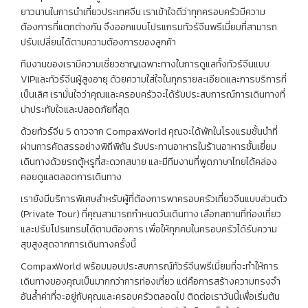
ยาวนานในการนำเที่ยวประเทศจีน เราเข้าใจดีว่าทุกครอบครัวมีความ
ต้องการที่แตกต่างกัน จึงออกแบบโปรแกรมทัวร์จีนพรีเมี่ยมที่สามารถ
ปรับเปลี่ยนได้ตามความต้องการของลูกค้า
ทีมงานของเรามีความเชี่ยวชาญเฉพาะทางในการดูแลทั้งทัวร์จีนแบบ
VIPและทัวร์จีนผู้สูงอายุ ด้วยความใส่ใจในทุกรายละเอียดและการบริการที่
เป็นเลิศ เรามั่นใจว่าคุณและครอบครัวจะได้รับประสบการณ์การเดินทางที่
น่าประทับใจและปลอดภัยที่สุด
ด้วยทัวร์จีน 5 ดาวจาก CompaxWorld คุณจะได้พักในโรงแรมชั้นนำที่
ผ่านการคัดสรรอย่างพิถีพิถัน รับประทานอาหารในร้านอาหารชั้นเยี่ยม
เดินทางด้วยรถตู้หรูที่สะดวกสบาย และมีทีมงานที่พูดภาษาไทยได้คล่อง
คอยดูแลตลอดการเดินทาง
เรายังมีบริการพิเศษสำหรับผู้ที่ต้องการพาครอบครัวเที่ยวจีนแบบส่วนตัว
(Private Tour) ที่คุณสามารถกำหนดวันเดินทาง เลือกสถานที่ท่องเที่ยว
และปรับโปรแกรมได้ตามต้องการ เพื่อให้ทุกคนในครอบครัวได้รับความ
สุขสูงสุดจากการเดินทางครั้งนี้
CompaxWorld พร้อมมอบประสบการณ์ทัวร์จีนพรีเมี่ยมที่จะทำให้การ
เดินทางของคุณเป็นมากกว่าการท่องเที่ยว แต่คือการสร้างความทรงจำ
อันล้ำค่าที่จะอยู่กับคุณและครอบครัวตลอดไป ติดต่อเราวันนี้เพื่อเริ่มต้น