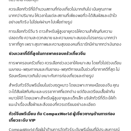
ควรเลือกทัวร์ที่มีจำนวนสถานที่ท่องเที่ยวไม่มากเกินไป เน้นคุณภาพ
มากกว่าปริมาณ ให้เวลาในแต่ละสถานที่เพียงพอที่จะได้สัมผัสและเข้าใจ
อย่างแท้จริง ไม่ใช่แค่ผ่านๆ ไปเพื่อถ่ายรูป
การเลือกทัวร์จีน 5 ดาวสำหรับผู้สูงอายุควรให้ความสำคัญกับความ
ปลอดภัย ความสะดวกสบาย และความเหมาะสมของโปรแกรม มากกว่า
ราคาที่ถูก เพราะสุขภาพและความสุขของคนที่เรารักมีค่ามากกว่าเงินทอง
ช่วงเวลาที่ดีที่สุดในการพาครอบครัวเที่ยวจีน
การพาครอบครัวเที่ยว ควรเลือกช่วงเวลาให้เหมาะสม โดยทั่วไปช่วงเดือน
เมษายน-พฤษภาคมและกันยายน-พฤศจิกายนเป็นช่วงที่อากาศดีที่สุด ไม่
ร้อนหรือหนาวเกินไป เหมาะกับการท่องเที่ยวและถ่ายรูป
สำหรับทัวร์จีนพรีเมี่ยมในช่วงฤดูหนาว โดยเฉพาะภาคเหนือของจีน คุณ
จะได้สัมผัสกับหิมะและบรรยากาศที่แตกต่าง แต่ต้องเตรียมเสื้อผ้ากัน
หนาวให้ดี โดยเฉพาะสำหรับผู้สูงอายุและเด็กเล็ก บริษัททัวร์ที่ดีจะให้คำ
แนะนำเรื่องเสื้อผ้าและสิ่งของที่ควรเตรียมอย่างละเอียด
ทัวร์จีนพรีเมี่ยม กับ CompaxWorld
ผู้เชี่ยวชาญด้านการท่อง
เที่ยวระดับ VIP
CompaxWorld คือผู้นำด้านการจัดทัวร์ระดับพรีเมี่ยมที่มีประสบการณ์