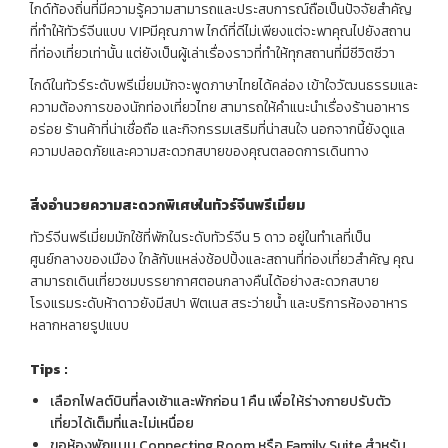
ไกด์ท้องถิ่นที่มีความรู้ความสามารถและประสบการณ์ถือเป็นปัจจัยสำคัญ
ที่ทำให้ทัวร์จีนแบบ VIPมีคุณภาพ ไกด์ที่ดีไม่เพียงแต่จะพาคุณไปยังสถาน
ที่ท่องเที่ยวเท่านั้น แต่ยังเป็นผู้เล่าเรื่องราวที่ทำให้ทุกสถานที่มีชีวิตชีวา
ไกด์ในทัวร์ระดับพรีเมี่ยมมักจะพูดภาษาไทยได้คล่อง เข้าใจวัฒนธรรมและ
ความต้องการของนักท่องเที่ยวไทย สามารถให้คำแนะนำเรื่องร้านอาหาร
อร่อย ร้านค้าที่น่าเชื่อถือ และกิจกรรมเสริมที่น่าสนใจ นอกจากนี้ยังดูแล
ความปลอดภัยและความสะดวกสบายของคุณตลอดการเดินทาง
สิ่งอำนวยความสะดวกพิเศษในทัวร์จีนพรีเมี่ยม
ทัวร์จีนพรีเมี่ยมมักใช้ที่พักในระดับทัวร์จีน 5 ดาว อยู่ในทำเลที่เป็น
ศูนย์กลางของเมือง ใกล้กับแหล่งช้อปปิ้งและสถานที่ท่องเที่ยวสำคัญ คุณ
สามารถเดินเที่ยวชมบรรยากาศตอนกลางคืนได้อย่างสะดวกสบาย
โรงแรมระดับห้าดาวยังมีสปา ฟิตเนส สระว่ายน้ำ และบริการห้องอาหาร
หลากหลายรูปแบบ
Tips
:
เลือกไฟลต์บินที่ลงเช้าและพักก่อน 1 คืน เพื่อให้ร่างกายปรับตัว
เที่ยวได้เต็มที่และไม่เหนื่อย
ขอห้องพักแบบ Connecting Room หรือ Family Suite สำหรับ