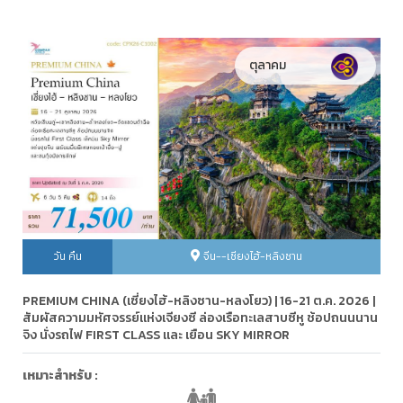
ตุลาคม
วัน คืน
จีน--เซียงไฮ้-หลิงซาน
PREMIUM CHINA (เซี่ยงไฮ้-หลิงซาน-หลงโยว) | 16-21 ต.ค. 2026 |
สัมผัสความมหัศจรรย์แห่งเจียงซี ล่องเรือทะเลสาบซีหู ช้อปถนนนาน
จิง นั่งรถไฟ FIRST CLASS และ เยือน SKY MIRROR
เหมาะสำหรับ :