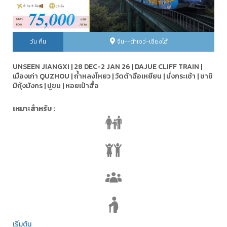
วัน คืน
จีน--ต้าเจว่-เซียงไฮ้
UNSEEN JIANGXI | 28 DEC-2 JAN 26 | DAJUE CLIFF TRAIN |
เมืองเก่า QUZHOU | ถ้ำหลงโหยว | วัดต้าฉือเหยียน | นั่งกระเช้า | ซาชิ
มิกุ้งมังกร | ปูขน | หอยเป๋าฮื้อ
เหมาะสำหรับ :
เริ่มต้น