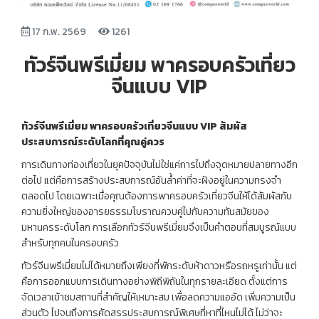
17 ก.พ. 2569
1261
ทัวร์จีนพรีเมี่ยม พาครอบครัวเที่ยว
จีนแบบ VIP
ทัวร์จีนพรีเมี่ยม พาครอบครัวเที่ยวจีนแบบ VIP
สัมผัส
ประสบการณ์ระดับโลกที่คุณคู่ควร
การเดินทางท่องเที่ยวในยุคปัจจุบันไม่ใช่แค่การไปถึงจุดหมายปลายทางอีก
ต่อไป แต่คือการสร้างประสบการณ์อันล้ำค่าที่จะฝังอยู่ในความทรงจำ
ตลอดไป โดยเฉพาะเมื่อคุณต้องการพาครอบครัวเที่ยวจีนให้ได้สัมผัสกับ
ความยิ่งใหญ่ของอารยธรรมโบราณควบคู่ไปกับความทันสมัยของ
มหานครระดับโลก การเลือกทัวร์จีนพรีเมี่ยมจึงเป็นคำตอบที่สมบูรณ์แบบ
สำหรับทุกคนในครอบครัว
ทัวร์จีนพรีเมี่ยมไม่ได้หมายถึงเพียงที่พักระดับห้าดาวหรือรถหรูเท่านั้น แต่
คือการออกแบบการเดินทางอย่างพิถีพิถันในทุกรายละเอียด ตั้งแต่การ
จัดเวลาเข้าชมสถานที่สำคัญให้เหมาะสม เพื่อลดความแออัด เพิ่มความเป็น
ส่วนตัว ไปจนถึงการคัดสรรประสบการณ์พิเศษที่หาที่ไหนไม่ได้ ไม่ว่าจะ