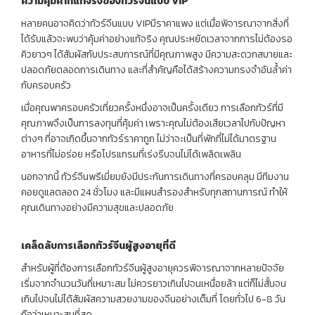
ความคุ้มค่าที่แท้จริงของทัวร์จีนแบบ VIP
หลายคนอาจคิดว่าทัวร์จีนแบบ VIPมีราคาแพง แต่เมื่อพิจารณาจากสิ่งที่
ได้รับแล้วจะพบว่าคุ้มค่าอย่างแท้จริง คุณประหยัดเวลาจากการไม่ต้องรอ
คิวยาวๆ ได้สัมผัสกับประสบการณ์ที่มีคุณภาพสูง มีความสะดวกสบายและ
ปลอดภัยตลอดการเดินทาง และที่สำคัญคือได้สร้างความทรงจำอันล้ำค่า
กับครอบครัว
เมื่อคุณพาครอบครัวเที่ยวครั้งหนึ่งอาจเป็นครั้งเดียว การเลือกทัวร์ที่มี
คุณภาพจึงเป็นการลงทุนที่คุ้มค่า เพราะคุณไม่ต้องเสียเวลาไปกับปัญหา
ต่างๆ ที่อาจเกิดขึ้นจากทัวร์ราคาถูก ไม่ว่าจะเป็นที่พักที่ไม่ได้มาตรฐาน
อาหารที่ไม่อร่อย หรือโปรแกรมที่เร่งรีบจนไม่ได้เพลิดเพลิน
นอกจากนี้ ทัวร์จีนพรีเมี่ยมยังมีประกันการเดินทางที่ครอบคลุม มีทีมงาน
คอยดูแลตลอด 24 ชั่วโมง และมีแผนสำรองสำหรับทุกสถานการณ์ ทำให้
คุณเดินทางอย่างมีความสุขและปลอดภัย
เคล็ดลับการเลือกทัวร์จีนผู้สูงอายุที่ดี
สำหรับผู้ที่ต้องการเลือกทัวร์จีนผู้สูงอายุควรพิจารณาจากหลายปัจจัย
เริ่มจากจำนวนวันที่เหมาะสม ไม่ควรยาวเกินไปจนเหนื่อยล้า แต่ก็ไม่สั้นจน
เกินไปจนไม่ได้สัมผัสความสวยงามของจีนอย่างเต็มที่ โดยทั่วไป 6-8 วัน
ถือว่าเหมาะสมที่สุด