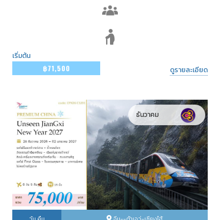
เริ่มต้น
฿71,500
ดูรายละเอียด
ธันวาคม
วัน คืน
จีน--ต้าเจว่-เซียงไฮ้