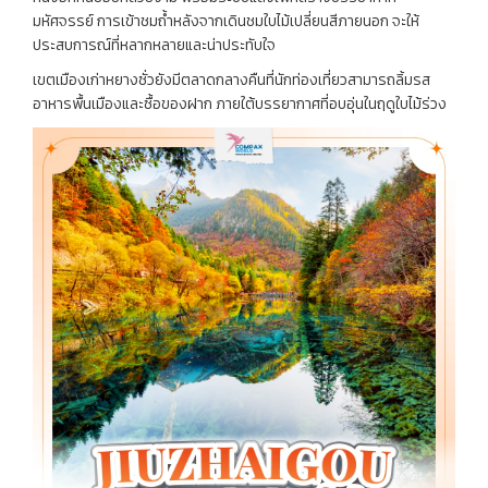
มหัศจรรย์ การเข้าชมถ้ำหลังจากเดินชมใบไม้เปลี่ยนสีภายนอก จะให้
ประสบการณ์ที่หลากหลายและน่าประทับใจ
เขตเมืองเก่าหยางซั่วยังมีตลาดกลางคืนที่นักท่องเที่ยวสามารถลิ้มรส
อาหารพื้นเมืองและซื้อของฝาก ภายใต้บรรยากาศที่อบอุ่นในฤดูใบไม้ร่วง