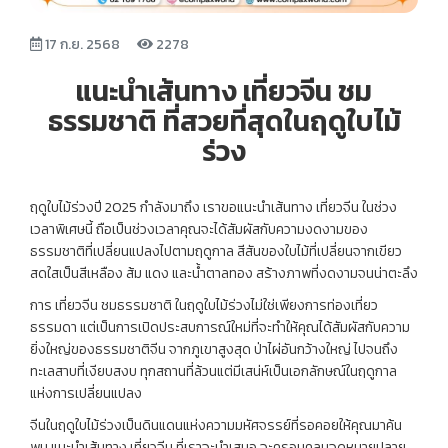
17 ก.ย. 2568
2278
แนะนำเส้นทาง เที่ยวจีน ชม
ธรรมชาติ ที่สวยที่สุดในฤดูใบไม้
ร่วง
ฤดูใบไม้ร่วงปี 2025 กำลังมาถึง เราขอแนะนำเส้นทาง เที่ยวจีน ในช่วง
เวลาพิเศษนี้ ถือเป็นช่วงเวลาคุณจะได้สัมผัสกับความงดงามของ
ธรรมชาติที่เปลี่ยนแปลงไปตามฤดูกาล สีสันของใบไม้ที่เปลี่ยนจากเขียว
สดใสเป็นสีเหลือง ส้ม แดง และน้ำตาลทอง สร้างภาพที่งดงามจนน่าตะลึง
การ เที่ยวจีน ชมธรรมชาติ ในฤดูใบไม้ร่วงไม่ใช่เพียงการท่องเที่ยว
ธรรมดา แต่เป็นการเปิดประสบการณ์ใหม่ที่จะทำให้คุณได้สัมผัสกับความ
ยิ่งใหญ่ของธรรมชาติจีน จากภูเขาสูงสุด ป่าไผ่อันกว้างใหญ่ ไปจนถึง
ทะเลสาบที่เงียบสงบ ทุกสถานที่ล้วนแต่มีเสน่ห์เป็นเอกลักษณ์ในฤดูกาล
แห่งการเปลี่ยนแปลง
จีนในฤดูใบไม้ร่วงเป็นดินแดนแห่งความมหัศจรรย์ที่รอคอยให้คุณมาค้น
พบ แนะนำเส้นทาง เที่ยวจีน ที่เราจะนำเสนอ จะครอบคลุมจุดหมายปลาย