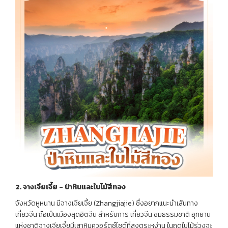
2.
จางเจียเจี้ย - ป่าหินและใบไม้สีทอง
จังหวัดหูหนาน มีจางเจียเจี้ย (Zhangjiajie) ซึ่งอยากแนะนำเส้นทาง
เที่ยวจีน ถือเป็นเมืองสุดฮิตจีน สำหรับการ เที่ยวจีน ชมธรรมชาติ อุทยาน
แห่งชาติจางเจียเจี้ยมีเสาหินควอร์ตซ์ไซต์ที่สูงตระหง่าน ในฤดูใบไม้ร่วงจะ