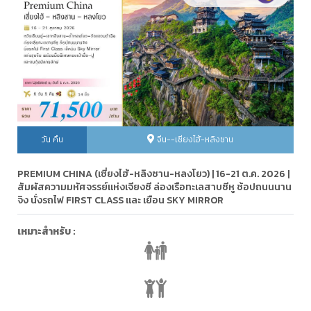
วัน คืน
จีน--เซียงไฮ้-หลิงซาน
PREMIUM CHINA (เซี่ยงไฮ้-หลิงซาน-หลงโยว) | 16-21 ต.ค. 2026 |
สัมผัสความมหัศจรรย์แห่งเจียงซี ล่องเรือทะเลสาบซีหู ช้อปถนนนาน
จิง นั่งรถไฟ FIRST CLASS และ เยือน SKY MIRROR
เหมาะสำหรับ :