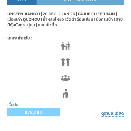
UNSEEN JIANGXI | 28 DEC-2 JAN 26 | DAJUE CLIFF TRAIN |
เมืองเก่า QUZHOU | ถ้ำหลงโหยว | วัดต้าฉือเหยียน | นั่งกระเช้า | ซาชิ
มิกุ้งมังกร | ปูขน | หอยเป๋าฮื้อ
เหมาะสำหรับ :
เริ่มต้น
฿75,000
ดูรายละเอียด