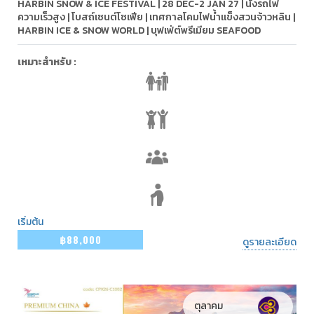
HARBIN SNOW & ICE FESTIVAL | 28 DEC-2 JAN 27 | นั่งรถไฟ
ความเร็วสูง | โบสถ์เซนต์โซเฟีย | เทศกาลโคมไฟน้ำแข็งสวนจ้าวหลิน |
HARBIN ICE & SNOW WORLD | บุฟเฟ่ต์พรีเมียม SEAFOOD
เหมาะสำหรับ :
เริ่มต้น
฿88,000
ดูรายละเอียด
ตุลาคม