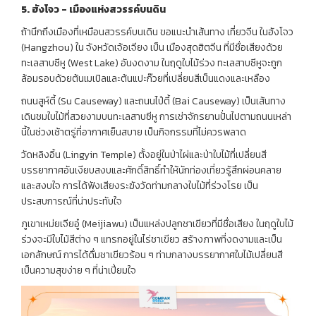
5.
ฮังโจว - เมืองแห่งสวรรค์บนดิน
ถ้านึกถึงเมืองที่เหมือนสวรรค์บนเดิน ขอแนะนำเส้นทาง เที่ยวจีน ในฮังโจว
(Hangzhou) ใน จังหวัดเจ้อเจียง เป็น เมืองสุดฮิตจีน ที่มีชื่อเสียงด้วย
ทะเลสาบซีหู (West Lake) อันงดงาม ในฤดูใบไม้ร่วง ทะเลสาบซีหูจะถูก
ล้อมรอบด้วยต้นเมเปิลและต้นแปะก๊วยที่เปลี่ยนสีเป็นแดงและเหลือง
ถนนสูห์ตี้ (Su Causeway) และถนนไป๋ตี้ (Bai Causeway) เป็นเส้นทาง
เดินชมใบไม้ที่สวยงามบนทะเลสาบซีหู การเช่าจักรยานปั่นไปตามถนนเหล่า
นี้ในช่วงเช้าตรู่ที่อากาศเย็นสบาย เป็นกิจกรรมที่ไม่ควรพลาด
วัดหลิงอิ้น (Lingyin Temple) ตั้งอยู่ในป่าไผ่และป่าใบไม้ที่เปลี่ยนสี
บรรยากาศอันเงียบสงบและศักดิ์สิทธิ์ทำให้นักท่องเที่ยวรู้สึกผ่อนคลาย
และสงบใจ การได้ฟังเสียงระฆังวัดท่ามกลางใบไม้ที่ร่วงโรย เป็น
ประสบการณ์ที่น่าประทับใจ
ภูเขาเหม่ยเจียอู๋ (Meijiawu) เป็นแหล่งปลูกชาเขียวที่มีชื่อเสียง ในฤดูใบไม้
ร่วงจะมีใบไม้สีต่าง ๆ แทรกอยู่ในไร่ชาเขียว สร้างภาพที่งดงามและเป็น
เอกลักษณ์ การได้ดื่มชาเขียวร้อน ๆ ท่ามกลางบรรยากาศใบไม้เปลี่ยนสี
เป็นความสุขง่าย ๆ ที่น่าเปี่ยมใจ