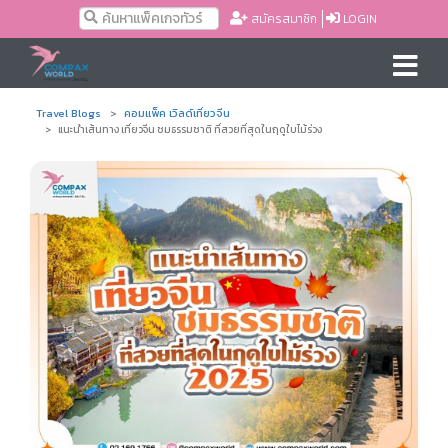
สมัครสมาชิก
LOGIN
Travel Blogs
คอมแพ็ค เวิลด์เที่ยวจีน
แนะนำเส้นทาง เที่ยวจีน ชมธรรมชาติ ที่สวยที่สุดในฤดูใบไม้ร่วง