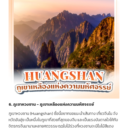
6.
ภูเขาหวงซาน - ภูเขาเหลืองแห่งความมหัศจรรย์
ภูเขาหวงซาน (Huangshan) ชื่อนี้อยากขอแนะนำเส้นทาง เที่ยวจีนใน จัง
หวัดอันฮุ่ย เป็นหนึ่งในภูเขาที่สวยที่สุดของจีน และเป็นแรงบันดาลใจให้กับ
จิตรกรจีนมานานหลายศตวรรษ ฤดูใบไม้ร่วงที่หวงซานจะมีใบไม้สีแดง