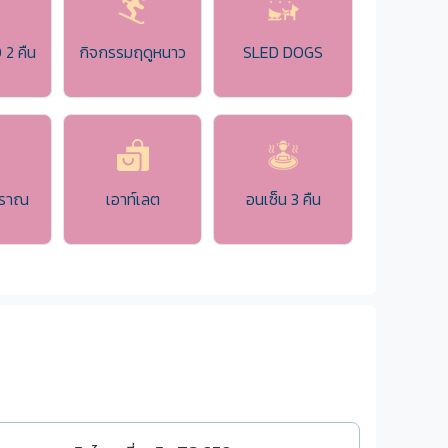
2 คืน
กิจกรรมฤดูหนาว
SLED DOGS
บราณ
เอาท์เลต
อนเซ็น 3 คืน