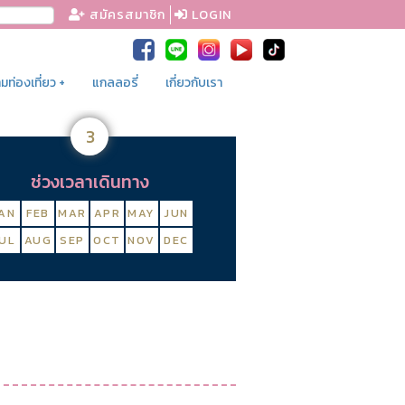
สมัครสมาชิก
LOGIN
ท่องเที่ยว +
แกลลอรี่
เกี่ยวกับเรา
3
ช่วงเวลาเดินทาง
AN
FEB
MAR
APR
MAY
JUN
UL
AUG
SEP
OCT
NOV
DEC