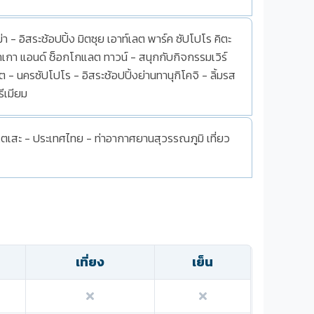
ม่า - อิสระช้อปปิ้ง มิตซุย เอาท์เลต พาร์ค ซัปโปโร คิตะ
กาเกา แอนด์ ช็อกโกแลต ทาวน์ - สนุกกับกิจกรรมเวิร์
 นครซัปโปโร - อิสระช้อปปิ้งย่านทานุกิโคจิ - ลิ้มรส
รีเมียม
ตเสะ - ประเทศไทย - ท่าอากาศยานสุวรรณภูมิ เที่ยว
เที่ยง
เย็น