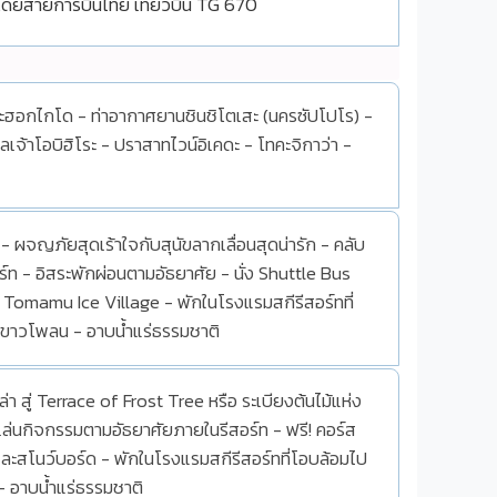
โดยสายการบินไทย เที่ยวบิน TG 670
กาะฮอกไกโด - ท่าอากาศยานชินชิโตเสะ (นครซัปโปโร) -
าลเจ้าโอบิฮิโระ - ปราสาทไวน์อิเคดะ - โทคะจิกาว่า -
 - ผจญภัยสุดเร้าใจกับสุนัขลากเลื่อนสุดน่ารัก - คลับ
ร์ท - อิสระพักผ่อนตามอัธยาศัย - นั่ง Shuttle Bus
ข็ง Tomamu Ice Village - พักในโรงแรมสกีรีสอร์ทที่
ะขาวโพลน - อาบน้ำแร่ธรรมชาติ
ล่า สู่ Terrace of Frost Tree หรือ ระเบียงต้นไม้แห่ง
ะเล่นกิจกรรมตามอัธยาศัยภายในรีสอร์ท - ฟรี! คอร์ส
และสโนว์บอร์ด - พักในโรงแรมสกีรีสอร์ทที่โอบล้อมไป
- อาบน้ำแร่ธรรมชาติ