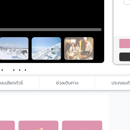
●
●
●
●
●
ละเอียดทัวร์
ช่วงเดินทาง
ประกอบด