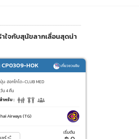
ใจกับสุนัขลากเลื่อนสุดน่า
ส: CP0309-HOK
เที่ยวชวนชิม
่ปุ่น: ฮอกไกโด-CLUB MED
วัน 4 คืน
สำหรับ :
hai Airways (TG)
เริ่มต้น
แชร์