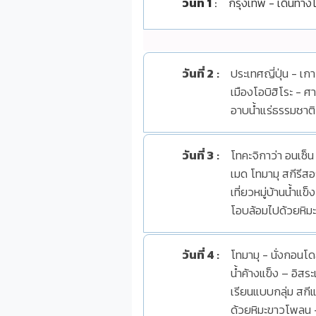
วันที่ 1
:
กรุงเทพ - เดินทาง
วันที่ 2
:
ประเทศญี่ปุ่น - เ
เมืองโอบิฮิโระ - ศ
อาบน้ำแร่ธรรมชาติ
วันที่ 3
:
โทคะจิกาว่า อนเซ็น
เมด โทมามุ สกีรีสอ
เที่ยวหมู่บ้านน้ำแ
โอบล้อมไปด้วยหิม
วันที่ 4
:
โทมามุ - นั่งกอนโด
น้ำค้างแข็ง – อิสร
เรียนแบบกลุ่ม สกี
ด้วยหิมะขาวโพลน 