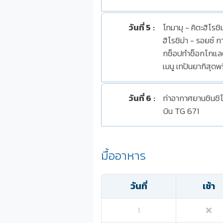
วันที่ 5
:
โทมามุ - คิตะฮิโรชิ
ฮิโรชิม่า - รอยซ์ 
กช็อปทำช็อกโกแลต -
เมนู เทปันยากิสุดพ
วันที่ 6
:
ท่าอากาศยานชินชิโ
บิน TG 671
มื้ออาหาร
วันที่
เช้า
1