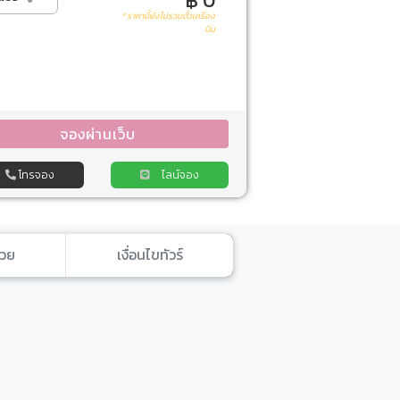
฿ 0
* ราคานี้ยังไม่รวมตั๋วเครื่อง
บิน
จองผ่านเว็บ
โทรจอง
ไลน์จอง
้วย
เงื่อนไขทัวร์