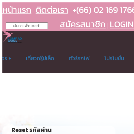
หน้าแรก
ติดต่อเรา
+(66) 02 169 176
สมัครสมาชิก
LOGIN
วร์ +
เที่ยวกรุ๊ปเล็ก
ทัวร์รถไฟ
โปรโมชั่น
Reset รหัสผ่าน