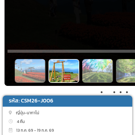
●
●
●
●
●
รหัส: CSM26-J006
ญี่ปุ่น-นากาโน่
4 คืน
13 ก.ค. 69 - 19 ก.ค. 69