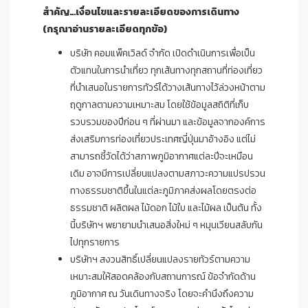
สำคัญ
…
เงื่อนไขและรายละเอียดของการเดินทาง
(กรุณาอ่านรายละเอียดทุกข้อ)
บริษัท คอมแพ็คเวิลด์ จำกัด เปิดดำเนินการเพื่อเป็น
ตัวแทนในการนำเที่ยว ทุกเส้นทางทุกสถานที่ท่องเที่ยว
ที่นำเสนอในรายการทัวร์ได้วางเส้นทางไว้ล่วงหน้าตาม
ฤดูกาลตามความเหมาะสม โดยใช้ข้อมูลสถิติที่เก็บ
รวบรวมของปีก่อน ๆ ที่ผ่านมา และข้อมูลจากองค์การ
ส่งเสริมการท่องเที่ยวประเทศญี่ปุ่นมาอ้างอิง แต่ไม่
สามารถชี้วัดได้ว่าสภาพภูมิอากาศแต่ละปีจะเหมือน
เดิม อาจมีการเปลี่ยนแปลงตามสภาวะความแปรปรวน
ทางธรรมชาติขึ้นในแต่ละภูมิภาคส่งผลโดยตรงต่อ
ธรรมชาติ ผลิตผล ไม้ดอก ไม้ใบ และไม้ผล เป็นต้น ทั้ง
นี้บริษัทฯ พยายามนำเสนอสิ่งใหม่ ๆ หมุนเวียนสลับกัน
ไปทุกรายการ
บริษัทฯ สงวนสิทธิ์เปลี่ยนแปลงรายทัวร์ตามความ
เหมาะสมให้สอดคล้องกับสถานการณ์ ข้อจำกัดด้าน
ภูมิอากาศ ณ วันเดินทางจริง โดยจะคำนึงถึงความ