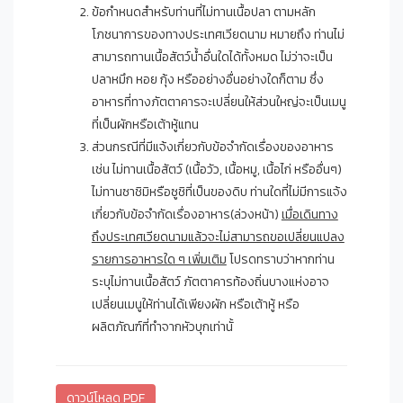
ข้อกำหนดสำหรับท่านที่ไม่ทานเนื้อปลา ตามหลัก
โภชนาการของทางประเทศเวียดนาม หมายถึง ท่านไม่
สามารถทานเนื้อสัตว์น้ำอื่นใดได้ทั้งหมด ไม่ว่าจะเป็น
ปลาหมึก หอย กุ้ง หรืออย่างอื่นอย่างใดก็ตาม ซึ่ง
อาหารที่ทางภัตตาคารจะเปลี่ยนให้ส่วนใหญ่จะเป็นเมนู
ที่เป็นผักหรือเต้าหู้แทน
ส่วนกรณีที่มีแจ้งเกี่ยวกับข้อจำกัดเรื่องของอาหาร
เช่น ไม่ทานเนื้อสัตว์ (เนื้อวัว, เนื้อหมู, เนื้อไก่ หรืออื่นๆ)
ไม่ทานซาชิมิหรือซูชิที่เป็นของดิบ ท่านใดที่ไม่มีการแจ้ง
เกี่ยวกับข้อจำกัดเรื่องอาหาร(ล่วงหน้า)
เมื่อเดินทาง
ถึงประเทศเวียดนามแล้วจะไม่สามารถขอเปลี่ยนแปลง
รายการอาหารใด ๆ เพิ่มเติม
โปรดทราบว่าหากท่าน
ระบุไม่ทานเนื้อสัตว์ ภัตตาคารท้องถิ่นบางแห่งอาจ
เปลี่ยนเมนูให้ท่านได้เพียงผัก หรือเต้าหู้ หรือ
ผลิตภัณฑ์ที่ทำจากหัวบุกเท่านั้
ดาวน์โหลด PDF