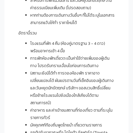
สำหรับการพักในวันเสาร์ และวันหยุดนักขัตฤกษ์ จะมี
ค่าธรรมเนียมเพิ่มเติม (โปรดสอบถาม)
หากท่านต้องการเดินทางวันอื่นๆ ที่ไม่ได้ระบุในเอกสาร
สามารถแจ้งให้ทำ ราคาใหม่ได้
อัตรานี้รวม
โรงแรมที่พัก 4 คืน (ห้องคู่มาตรฐาน 3 - 4 ดาว)
พร้อมอาหารเช้า 4 มื้อ
การพักห้องพักเดี่ยวจะเป็นค่าใช้จ่ายเพิ่มของผู้เดิน
ทาง โปรดรับทราบเงื่อนไขก่อนการเดินทาง
(สถานะยังมิได้ทำ การจองห้องพัก ราคาอาจ
เปลี่ยนแปลงได้ ผันแปรตามวันที่เช็คอินของผู้เดินทาง
และวันหยุดนักขัตฤกษ์ บริษัทฯ ขอสงวนสิทธิ์เปลี่ยน
หรือย้ายโรงแรมไปยังเมืองใกล้เคียงได้ตาม
สถานการณ์)
ค่าอาหาร และค่าเข้าชมสถานที่ท่องเที่ยว ตามที่ระบุใน
รายการทัวร์
มัคคุเทศก์ท้องถิ่นพูดไทยนำ เที่ยวตามรายการ
รถตู้ปรับอากาศ หรือ โตโยต้า อัลฟาร์ด (Toyota