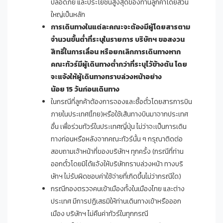
ปลอดภัย และประโยชน์สูงสุดของท่านลูกค้าโดยส่วน
ใหญ่เป็นหลัก
การเดินทางในแต่ละคณะจะต้องมีผู้โดยสารตาม
จำนวนขั้นต่ำที่ระบุในรายการ บริษัทฯ ขอสงวน
สิทธิ์ในการเลื่อน หรือยกเลิกการเดินทางหาก
คณะทัวร์มีผู้เดินทางต่ำกว่า
ที่ระบุไว้ข้างต้น
โดย
จะแจ้งให้ผู้เดินทางทราบล่วงหน้าอย่าง
น้อย
15
วันก่อนเดินทาง
ในกรณีที่ลูกค้าต้องการจองและซื้อตั๋วโดยสารการบิน
ภายในประเทศ(ไทย)หรือใช้เส้นทางบินมาจากประเทศ
อื่น เพื่อร่วมทัวร์ในประเทศญี่ปุ่น ไม่ว่าจะเป็นการเดิน
ทางก่อนหรือหลังจากคณะทัวร์นั้น ๆ กรุณาติดต่อ
สอบถามเจ้าหน้าที่ของบริษัทฯ ทุกครั้ง (กรณีที่ท่าน
ออกตั๋วโดยมิได้แจ้งให้บริษัททราบล่วงหน้า ทางบริ
ษัทฯ ไม่รับผิดชอบค่าใช้จ่ายที่เกิดขึ้นไม่ว่ากรณีใด)
กรณีกองตรวจคนเข้าเมืองทั้งในเมืองไทย และต่าง
ประเทศ มีการปฏิเสธมิให้ท่านเดินทางเข้าหรือออก
เมือง บริษัทฯ ไม่คืนค่าทัวร์ในทุกกรณี