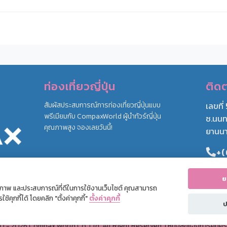
ท่องเที่ยวญี่ปุ่น
ติดต
สัมผัสประสบการณ์การท่องเที่ยวญี่ปุ่นแบบ
เลขที่
พรีเมียมกับ CompaxWorld ผู้นำทัวร์ญี่ปุ่น
ซ.นนท
คุณภาพสูง จองเลยวันนี้!
ยานนา
+(
+
ย
สิทธิภาพ และประสบการณ์ที่ดีในการใช้งานเว็บไซต์ คุณสามารถ
้คุกกี้ได้ โดยคลิก "ตั้งค่าคุกกี้"
ตั้งค่าคุกกี้
ป
10
- 2026 Compax World Co.,Ltd. All Right Reserved. |
หนังสือแจ้งการคุ้มค