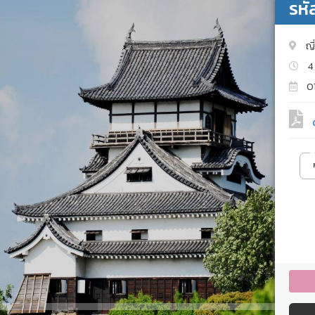
รหั
ญี่
4 
01