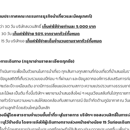
ามประกาศคณะกรรมการธุรกิจนำเที่ยวและมัคคุเทศก์)
า 30 วัน บริษัทสงวนสิทธิ์
เก็บค่าใช้จ่ายท่านละ
5
,000 บาท
 30 วัน
เก็บค่าใช้จ่าย
50
% จากราคาทัวร์ทั้งหมด
15 วัน บริษัทขอ
เก็บค่าใช้จ่ายเต็มจำนวนตามราคาทัวร์ทั้งหมด
การเดินทาง (กรุณาอ่านรายละเอียดทุกข้อ)
ดดำเนินการเพื่อเป็นตัวแทนในการนำเที่ยว ทุกเส้นทางทุกสถานที่ท่องเที่ยวที่นำเสนอใน
มูลสถิติที่เก็บรวบรวมของปีก่อน ๆ ที่ผ่านมา และข้อมูลจากองค์การส่งเสริมการท่องเ
กาศแต่ละปีจะเหมือนเดิม อาจมีการเปลี่ยนแปลงตามสภาวะความแปรปรวนทางธรรมชาติ
ละไม้ผล เป็นต้น ทั้งนี้บริษัทฯ พยายามนำเสนอสิ่งใหม่ ๆ หมุนเวียนสลับกันไปทุกรายก
งรายทัวร์ตามความเหมาะสมให้สอดคล้องกับสถานการณ์ ข้อจำกัดด้านภูมิอากาศ ณ วัน
ท่านลูกค้าโดยส่วนใหญ่เป็นหลัก
มีผู้โดยสารตามจำนวนขั้นต่ำที่ระบุในรายการ บริษัทฯ ขอสงวนสิทธิ์ในการเ
่ระบุไว้ข้างต้น
โดยจะแจ้งให้ผู้เดินทางทราบล่วงหน้าอย่างน้อย
15
วันก่อนเดินท
้อตั๋วโดยสารการบินภายในประเทศ(ไทย)หรือใช้เส้นทางบินมาจากประเทศอื่น เพื่อร่วมทัว