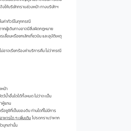
แจ้งให้บริษัททราบล่วงหน้า ทางบริษัทฯ
ืนค่าทัวร์ในทุกกรณี
จากผู้เดินทางอาจมีสิ่งผิดกฎหมาย
ื่อนหรือยกเลิกเที่ยวบิน และอุบัติเหตุ
ม่อาจเรียกร้องค่าบริการคืน ไม่ว่ากรณี
งหน้า
้ำอื่นใดได้ทั้งหมด ไม่ว่าจะเป็น
าหู้แทน
หรือซูชิที่เป็นของดิบ ท่านใดที่ไม่มีการ
าหารใด ๆ เพิ่มเติม
โปรดทราบว่าหาก
วบุกเท่านั้น