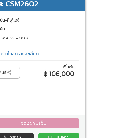
ส: CSM2602
ปุ่น-กิฟุ,ไอจิ
คืน
 พ.ค. 69 - 00 3
ดาวน์โหลดรายละเอียด
เริ่มต้น
฿ 106,000
แชร์
จองผ่านเว็บ
โทรจอง
ไลน์จอง