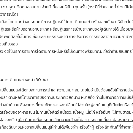
 ๆ กรุณาติดต่อสอบถามเจ้าหน้าที่ของบริษัทฯ ทุกครั้ง (กรณีที่ท่านออกตั๋วโดยมิได้
ม่ว่ากรณีใด)
ืองไทย และต่างประเทศ มีการปฏิเสธมิให้ท่านเดินทางเข้าหรือออกเมือง บริษัทฯ ไม่ค
ปฎิเสธหรือห้ามออกนอกประเทศ หรือปฏิเสธการเข้าประเทศของผู้เดินทางได้ เนื่องมา
ระพฤติส่อไปในทางเสื่อมเสีย ภัยธรรมชาติ การประท้วง การก่อจลาจล ความล่าช้าการเล
งเที่ยวเอง
้ว งดใช้บริการรายการใดรายการหนึ่งหรือไม่เดินทางพร้อมคณะ ถือว่าท่านสละสิทธิ์ ไ
อนการเดินทางล่วงหน้า 30 วัน)
ารเปลี่ยนแปลงได้ตามสถานการณ์ และความเหมาะสม โดยไม่จำเป็นต้องแจ้งให้ทราบล่ว
้อปลา ตามหลักโภชนาการของทางประเทศเวียดนาม หมายถึง ท่านไม่สามารถทานเนื้อสัตว์น
ย่างใดก็ตาม ซึ่งอาหารที่ทางภัตตาคารจะเปลี่ยนให้ส่วนใหญ่จะเป็นเมนูที่เป็นผักหรือเต้
เรื่องของอาหาร เช่น ไม่ทานเนื้อสัตว์ (เนื้อวัว, เนื้อหมู, เนื้อไก่ หรืออื่นๆ) ไม่ทานซาชิมิ
ร(ล่วงหน้า)
เมื่อเดินทางถึงประเทศเวียดนามแล้วจะไม่สามารถขอเปลี่ยนแปลงรายการอ
รท้องถิ่นบางแห่งอาจเปลี่ยนเมนูให้ท่านได้เพียงผัก หรือเต้าหู้ หรือผลิตภัณฑ์ที่ทำจากหั