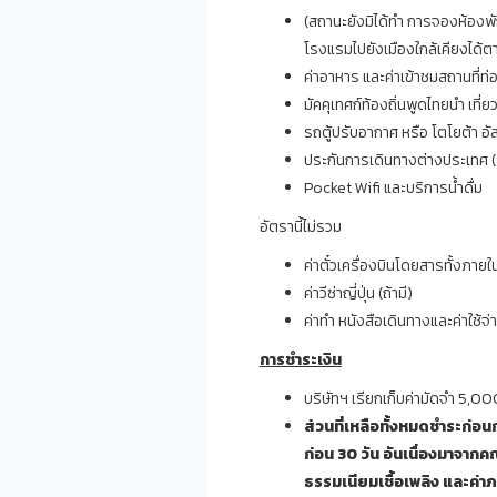
(สถานะยังมิได้ทำ การจองห้องพัก
โรงแรมไปยังเมืองใกล้เคียงได้
ค่าอาหาร และค่าเข้าชมสถานที่ท่อ
มัคคุเทศก์ท้องถิ่นพูดไทยนำ เที
รถตู้ปรับอากาศ หรือ โตโยต้า อ
ประกันการเดินทางต่างประเทศ 
Pocket Wifi และบริการน้ำดื่ม
อัตรานี้ไม่รวม
ค่าตั๋วเครื่องบินโดยสารทั้งภา
ค่าวีซ่าญี่ปุ่น (ถ้ามี)
ค่าทำ หนังสือเดินทางและค่าใช้จ่า
การชำระเงิน
บริษัทฯ เรียกเก็บค่ามัดจำ 5,0
ส่วนที่เหลือทั้งหมดชำระก่อ
ก่อน
30
วัน อันเนื่องมาจากคณ
ธรรมเนียมเชื้อเพลิง และค่า