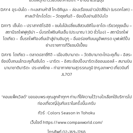
แต่งสีตุ๊กตาวัวแดงอะคาเบโกะ - อาบน้ำแร่ญี่ปุ่น
DAY4 อุระบันได - ทะเลสาบห้าสี โกะชิคินุมะ - ล่องเรือชมอ่าวมัตสึชิม่า (มรดกโลก) -
ศาลเจ้าโกะไดโดะ – วัดซุยกันจิ - ช้อปปิ้งย่านอิจิบังโจ
DAY5 เซ็นได – ปราสาทชิโรอิชิ – ชมใบไม้เปลี่ยนสีสวนชิคิโนะซาโตะ เรียวคุซุยเอ็น –
สถานีรถไฟฟุคุชิม่า – นั่งรถไฟชินคันเซ็น (ประมาณ 1:30 ชั่วโมง) – สถานีรถไฟ
โตเกียว - ขึ้นรถไฟท้องถิ่นเข้าสู่ย่านชินจูกุ – อิ่มอร่อยกับเมนูอัพเกรด บุฟเฟ่ต์ปิ้ง
ย่างรายการทีวีแชมป์เปี้ยน
DAY6 โตเกียว – ตลาดปลาซึกิจิ – เมืองชิบามาตะ – วัดชิบามาตะไทฉะคุเท็น - อิสระ
ช้อปปิ้งถนนไทฉะคุเท็นซันโด - นาริตะ - อิสระช้อปปิ้งนาริตะอิออนมอลล์ - สนามบิน
นานาชาตินาริตะ ประเทศไทย - ท่าอากาศยานสุวรรณภูมิ (กรุงเทพฯ) เที่ยวบินที่
JL707
"คอมแพ็คเวิลด์" ขอขอบพระคุณลูกค้าทุกๆ ท่าน ที่ให้ความไว้วางใจเลือกใช้บริการไป
ท่องเที่ยวญี่ปุ่นกับเราในครั้งนี้นะครับ
ทัวร์ : Colors Season in Tohoku
เว็บไซต์ https://www.compaxworld.com/
โทรศัพท์ 02-169-1768