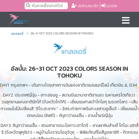
สมัครสมาชิก
LOGIN
แกลลอรี่
26-31 OCT 2023 COLORS SEASON IN TOHOKU
อัลบั้ม: 26-31 OCT 2023 COLORS SEASON IN
TOHOKU
DAY1 กรุงเทพฯ - เดินทางโดยสายการบินแห่งชาติเจแปนแอร์ไลน์ เที่ยวบิน JL 034
DAY2 ประเทศญี่ปุ่น - เกาะฮอนชู - สนามบินนานาชาติฮาเนดะ (มหานครโตเกียว)
วนอุทยานแห่งชาตินิกโก้ (จังหวัดโทจิกิ) - เยี่ยมชมศาลเจ้าโทโชกุ (มรดกโลก) - เส้น
ทางชมใบไม้เปลี่ยนสี “อิโระฮะซากะ” – อิสระถ่ายภาพริมทะเลสาบชูเซ็นจิ - เยี่ยมชมน้ำ
ตกเคง่อน (ลิฟต์) - คินุกาว่าอนเซ็น - อาบน้ำแร่ญี่ปุ่น
DAY3 คินุกาว่าอนเซ็น - สวนสาธารณะโอคาวะฮาโตริ - ลานผาหินล้านปี โทโนะ เฮทสึ
ริ (จังหวัดฟุคุชิม่า) - หมู่บ้านโบราณโออุจิจุคุ - พิพิธภัณฑ์ไอสึบูเคยาชิกิ - กิจกรรม