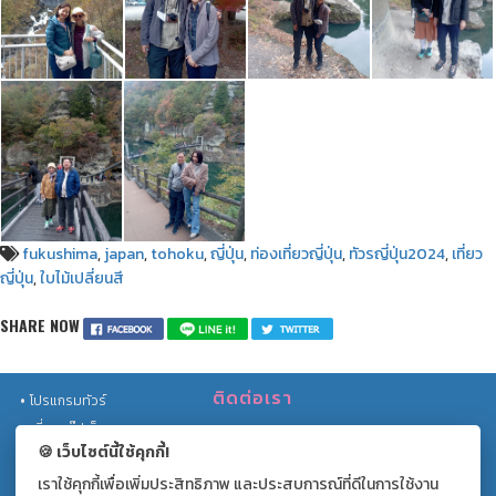
fukushima
,
japan
,
tohoku
,
ญี่ปุ่น
,
ท่องเที่ยวญี่ปุ่น
,
ทัวรญี่ปุ่น2024
,
เที่ยว
ญี่ปุ่น
,
ใบไม้เปลี่ยนสี
SHARE NOW
ติดต่อเรา
โปรแกรมทัวร์
เที่ยวกรุ๊ปเล็ก
เลขที่ 559/201 หมู่บ้านธนาพัฒน์วิลเลจ
🍪 เว็บไซต์นี้ใช้คุกกี้!
ทัวร์รถไฟ
ซ.นนทรี 20 ถ.นนทรี แขวงช่องนนทรี เขต
เราใช้คุกกี้เพื่อเพิ่มประสิทธิภาพ และประสบการณ์ที่ดีในการใช้งาน
โปรโมชั่น
ยานนาวา กรุงเทพฯ 10120