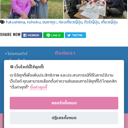
fukushima
,
tohoku
,
ชมซากุระ
,
ท่องเที่ยวญี่ปุ่น
,
ทัวร์ญี่ปุ่น
,
เที่ยวญี่ปุ่น
SHARE NOW
ติดต่อเรา
โปรแกรมทัวร์
เที่ยวกรุ๊ปเล็ก
เลขที่ 559/201 หมู่บ้านธนาพัฒน์วิลเลจ
🍪 เว็บไซต์นี้ใช้คุกกี้!
ทัวร์รถไฟ
ซ.นนทรี 20 ถ.นนทรี แขวงช่องนนทรี เขต
เราใช้คุกกี้เพื่อเพิ่มประสิทธิภาพ และประสบการณ์ที่ดีในการใช้งาน
โปรโมชั่น
ยานนาวา กรุงเทพฯ 10120
เว็บไซต์ คุณสามารถเลือกตั้งค่าความยินยอมการใช้คุกกี้ได้ โดยคลิก
บทความท่องเที่ยว
+(66) 02 169 1766 ext. 0
"ตั้งค่าคุกกี้"
ตั้งค่าคุกกี้
+(66) 062-391-2666
แกลลอรี่
เกี่ยวกับเรา
ยอมรับทั้งหมด
แผนผังเว็บไซต์
CLOSE ( X )
ปฏิเสธทั้งหมด
Copyright © 2010
- 2026 Compax World Co.,Ltd. All Right Reserved. |
หนังสือแจ้งการคุ้มครอง