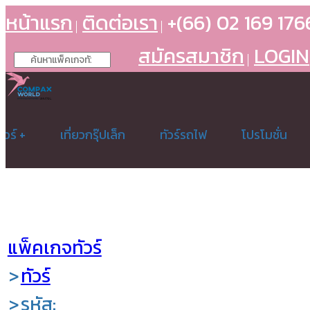
หน้าแรก
ติดต่อเรา
+(66) 02 169 176
สมัครสมาชิก
LOGIN
วร์ +
เที่ยวกรุ๊ปเล็ก
ทัวร์รถไฟ
โปรโมชั่น
แพ็คเกจทัวร์
ทัวร์
รหัส: