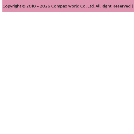
Copyright © 2010
- 2026 Compax World Co.,Ltd. All Right Reserved. |