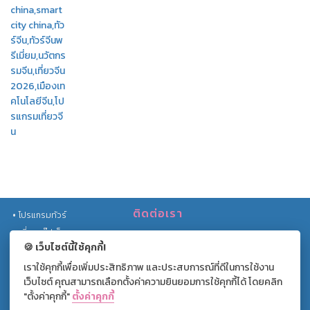
china,smart
city china,ทัว
ร์จีน,ทัวร์จีนพ
รีเมี่ยม,นวัตกร
รมจีน,เที่ยวจีน
2026,เมืองเท
คโนโลยีจีน,โป
รแกรมเที่ยวจี
น
ติดต่อเรา
โปรแกรมทัวร์
เที่ยวกรุ๊ปเล็ก
เลขที่ 559/201 หมู่บ้านธนาพัฒน์วิลเลจ
🍪 เว็บไซต์นี้ใช้คุกกี้!
ทัวร์รถไฟ
ซ.นนทรี 20 ถ.นนทรี แขวงช่องนนทรี เขต
เราใช้คุกกี้เพื่อเพิ่มประสิทธิภาพ และประสบการณ์ที่ดีในการใช้งาน
โปรโมชั่น
ยานนาวา กรุงเทพฯ 10120
เว็บไซต์ คุณสามารถเลือกตั้งค่าความยินยอมการใช้คุกกี้ได้ โดยคลิก
บทความท่องเที่ยว
+(66) 02 169 1766 ext. 0
"ตั้งค่าคุกกี้"
ตั้งค่าคุกกี้
+(66) 062-391-2666
แกลลอรี่